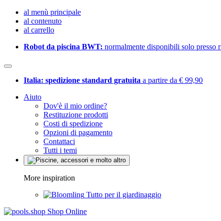
al menù principale
al contenuto
al carrello
Robot da piscina BWT:
normalmente disponibili solo presso ri
Italia: spedizione standard gratuita
a partire da € 99,90
Aiuto
Dov'è il mio ordine?
Restituzione prodotti
Costi di spedizione
Opzioni di pagamento
Contattaci
Tutti i temi
More inspiration
Tutto per il giardinaggio