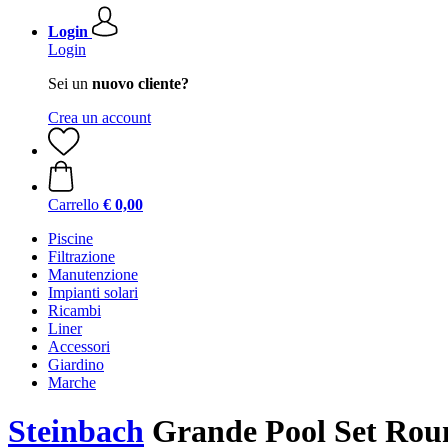
Login
Login
Sei un
nuovo cliente?
Crea un account
Carrello
€ 0,00
Piscine
Filtrazione
Manutenzione
Impianti solari
Ricambi
Liner
Accessori
Giardino
Marche
Steinbach
Grande Pool Set Rou