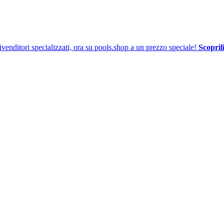
venditori specializzati, ora su pools.shop a un prezzo speciale!
Scoprili