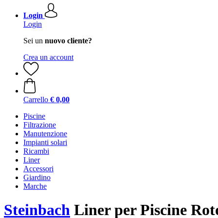
Login
Login
Sei un
nuovo cliente?
Crea un account
Carrello
€ 0,00
Piscine
Filtrazione
Manutenzione
Impianti solari
Ricambi
Liner
Accessori
Giardino
Marche
Steinbach
Liner per Piscine Rot