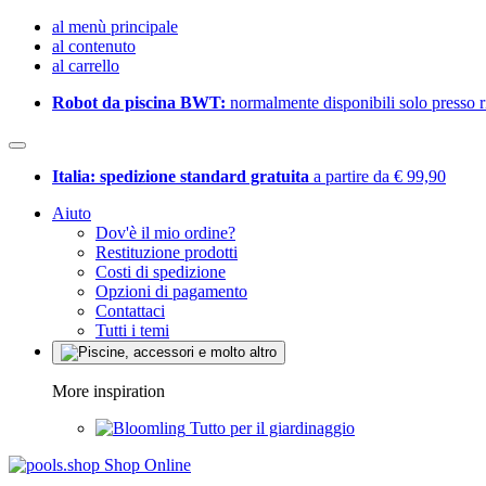
al menù principale
al contenuto
al carrello
Robot da piscina BWT:
normalmente disponibili solo presso ri
Italia: spedizione standard gratuita
a partire da € 99,90
Aiuto
Dov'è il mio ordine?
Restituzione prodotti
Costi di spedizione
Opzioni di pagamento
Contattaci
Tutti i temi
More inspiration
Tutto per il giardinaggio