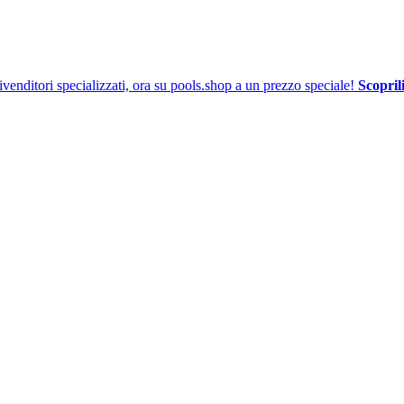
venditori specializzati, ora su pools.shop a un prezzo speciale!
Scoprili