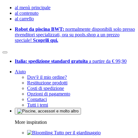
al menù principale
al contenuto
al carrello
Robot da piscina BWT:
normalmente disponibili solo presso
rivenditori specializzati, ora su pools.shop a un prezzo
speciale!
Scoprili qui.
Italia: spedizione standard gratuita
a partire da € 99,90
Aiuto
Dov'è il mio ordine?
Restituzione prodotti
Costi di spedizione
Opzioni di pagamento
Contattaci
Tutti i temi
More inspiration
Tutto per il giardinaggio