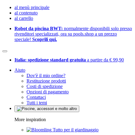
al menù principale
al contenuto
al carrello
Robot da piscina BWT:
normalmente disponibili solo presso
rivenditori specializzati, ora su pools.shop a un prezzo
speciale!
Scoprili qui.
Italia: spedizione standard gratuita
a partire da € 99,90
Aiuto
Dov'è il mio ordine?
Restituzione prodotti
Costi di spedizione
Opzioni di pagamento
Contattaci
Tutti i temi
More inspiration
Tutto per il giardinaggio