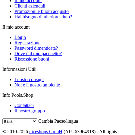
Il mio account
Clienti aziendali
Promozioni e buoni acquisto
Hai bisogno di ulteriore aiuto?
Il mio account
Login
Registrazione
Password dimenticata?
Dove è il mio pacchetto?
Riscossione buoni
Informazioni Utili
I nostri consigli
Noi e il nostro ambiente
Info Pools.Shop
Contattaci
Il nostro gruppo
Cambia Paese/lingua
© 2010-2026
niceshops GmbH
(ATU63964918) - All rights