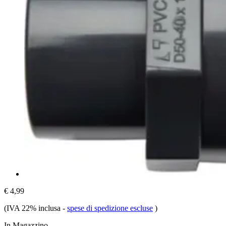
€ 4,99
(IVA 22% inclusa
-
spese di spedizione escluse
)
In Magazzino