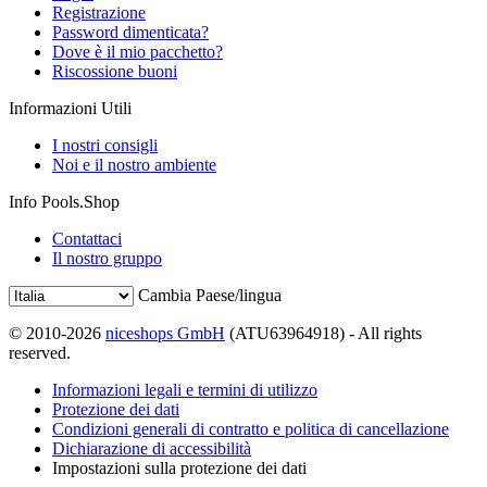
Registrazione
Password dimenticata?
Dove è il mio pacchetto?
Riscossione buoni
Informazioni Utili
I nostri consigli
Noi e il nostro ambiente
Info Pools.Shop
Contattaci
Il nostro gruppo
Cambia Paese/lingua
© 2010-2026
niceshops GmbH
(ATU63964918) - All rights
reserved.
Informazioni legali e termini di utilizzo
Protezione dei dati
Condizioni generali di contratto e politica di cancellazione
Dichiarazione di accessibilità
Impostazioni sulla protezione dei dati