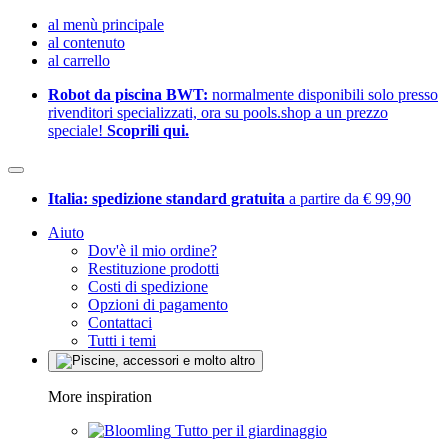
al menù principale
al contenuto
al carrello
Robot da piscina BWT:
normalmente disponibili solo presso
rivenditori specializzati, ora su pools.shop a un prezzo
speciale!
Scoprili qui.
Italia: spedizione standard gratuita
a partire da € 99,90
Aiuto
Dov'è il mio ordine?
Restituzione prodotti
Costi di spedizione
Opzioni di pagamento
Contattaci
Tutti i temi
More inspiration
Tutto per il giardinaggio