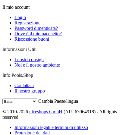
Il mio account
Login
Registrazione
Password dimenticata?
Dove è il mio pacchetto?
Riscossione buoni
Informazioni Utili
I nostri consigli
Noi e il nostro ambiente
Info Pools.Shop
Contattaci
Il nostro gruppo
Cambia Paese/lingua
© 2010-2026
niceshops GmbH
(ATU63964918) - All rights
reserved.
Informazioni legali e termini di utilizzo
Protezione dei dati