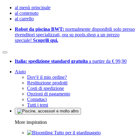
al menù principale
al contenuto
al carrello
Robot da piscina BWT:
normalmente disponibili solo presso
rivenditori specializzati, ora su pools.shop a un prezzo
speciale!
Scoprili qui.
Italia: spedizione standard gratuita
a partire da € 99,90
Aiuto
Dov'è il mio ordine?
Restituzione prodotti
Costi di spedizione
Opzioni di pagamento
Contattaci
Tutti i temi
More inspiration
Tutto per il giardinaggio