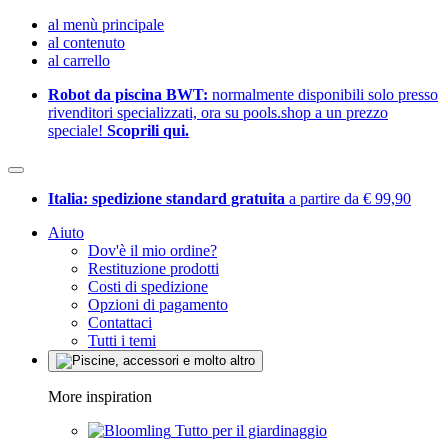
al menù principale
al contenuto
al carrello
Robot da piscina BWT:
normalmente disponibili solo presso
rivenditori specializzati, ora su pools.shop a un prezzo
speciale!
Scoprili qui.
Italia: spedizione standard gratuita
a partire da € 99,90
Aiuto
Dov'è il mio ordine?
Restituzione prodotti
Costi di spedizione
Opzioni di pagamento
Contattaci
Tutti i temi
More inspiration
Tutto per il giardinaggio