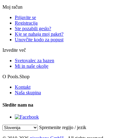
Moj račun
Prijavite se
Registracija
Ste pozabili geslo?
Kje se nahaja moj paket?
Unovčite kodo za popust
Izvedite več
Svetovalec za bazen
Mi in naše okolje
O Pools.Shop
Kontakt
Naša skupina
Sledite nam na
Spremenite regijo / jezik