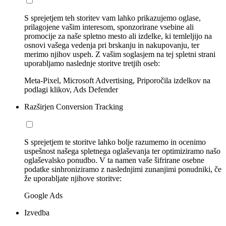
S sprejetjem teh storitev vam lahko prikazujemo oglase,
prilagojene vašim interesom, sponzorirane vsebine ali
promocije za naše spletno mesto ali izdelke, ki temleljijo na
osnovi vašega vedenja pri brskanju in nakupovanju, ter
merimo njihov uspeh. Z vašim soglasjem na tej spletni strani
uporabljamo naslednje storitve tretjih oseb:
Meta-Pixel, Microsoft Advertising, Priporočila izdelkov na
podlagi klikov, Ads Defender
Razširjen Conversion Tracking
S sprejetjem te storitve lahko bolje razumemo in ocenimo
uspešnost našega spletnega oglaševanja ter optimiziramo našo
oglaševalsko ponudbo. V ta namen vaše šifrirane osebne
podatke sinhroniziramo z naslednjimi zunanjimi ponudniki, če
že uporabljate njihove storitve:
Google Ads
Izvedba