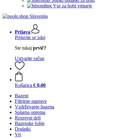
Stilski dodatki za dom
Vse za hobi vrtnarje
Prijava
Prijavite se zdaj
Ste tukaj
prvič?
Ustvarite račun
Košarica
€ 0,00
Bazeni
Filtrirne naprave
Vzdrževanje bazena
Solarna oprema
Rezervni deli
Bazenske folije
Dodatki
Vrt