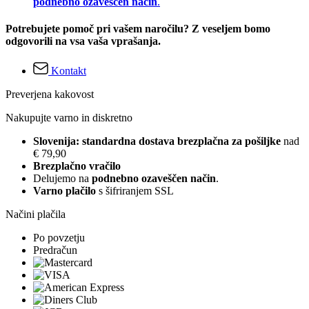
podnebno ozaveščen način
.
Potrebujete pomoč pri vašem naročilu? Z veseljem bomo
odgovorili na vsa vaša vprašanja.
Kontakt
Preverjena kakovost
Nakupujte varno in diskretno
Slovenija: standardna dostava brezplačna za pošiljke
nad
€ 79,90
Brezplačno vračilo
Delujemo na
podnebno ozaveščen način
.
Varno plačilo
s šifriranjem SSL
Načini plačila
Po povzetju
Predračun