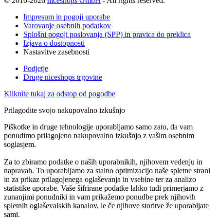
© 2010-2026
niceshops GmbH
- All rights reserved.
Impresum in pogoji uporabe
Varovanje osebnih podatkov
Splošni pogoji poslovanja (SPP) in pravica do preklica
Izjava o dostopnosti
Nastavitve zasebnosti
Podjetje
Druge niceshops trgovine
Kliknite tukaj za odstop od pogodbe
Prilagodite svojo nakupovalno izkušnjo
Piškotke in druge tehnologije uporabljamo samo zato, da vam
ponudimo prilagojeno nakupovalno izkušnjo z vašim osebnim
soglasjem.
Za to zbiramo podatke o naših uporabnikih, njihovem vedenju in
napravah. To uporabljamo za stalno optimizacijo naše spletne strani
in za prikaz prilagojenega oglaševanja in vsebine ter za analizo
statistike uporabe. Vaše šifrirane podatke lahko tudi primerjamo z
zunanjimi ponudniki in vam prikažemo ponudbe prek njihovih
spletnih oglaševalskih kanalov, le če njihove storitve že uporabljate
sami.