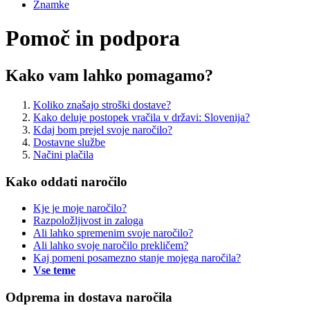
Znamke
Pomoč in podpora
Kako vam lahko pomagamo?
Koliko znašajo stroški dostave?
Kako deluje postopek vračila v državi: Slovenija?
Kdaj bom prejel svoje naročilo?
Dostavne službe
Načini plačila
Kako oddati naročilo
Kje je moje naročilo?
Razpoložljivost in zaloga
Ali lahko spremenim svoje naročilo?
Ali lahko svoje naročilo prekličem?
Kaj pomeni posamezno stanje mojega naročila?
Vse teme
Odprema in dostava naročila