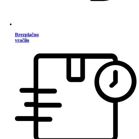
Brezplačno
vračilo