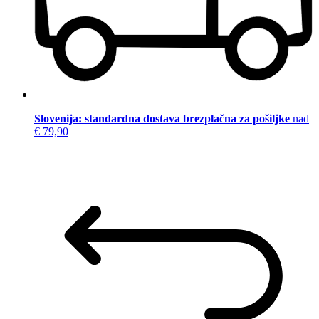
Slovenija: standardna dostava brezplačna za pošiljke
nad
€ 79,90