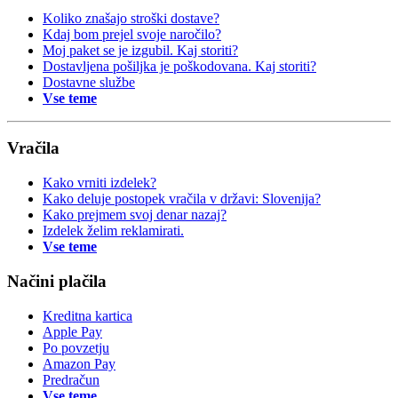
Koliko znašajo stroški dostave?
Kdaj bom prejel svoje naročilo?
Moj paket se je izgubil. Kaj storiti?
Dostavljena pošiljka je poškodovana. Kaj storiti?
Dostavne službe
Vse teme
Vračila
Kako vrniti izdelek?
Kako deluje postopek vračila v državi: Slovenija?
Kako prejmem svoj denar nazaj?
Izdelek želim reklamirati.
Vse teme
Načini plačila
Kreditna kartica
Apple Pay
Po povzetju
Amazon Pay
Predračun
Vse teme