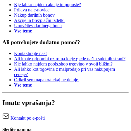
Kje lahko najdem akcije in popuste?
Prijava na e-novice
Nakup darilnih bonov
Akcije in brezplačni izdelki
Unovčitev darilnega bona
Vse teme
Ali potrebujete dodatno pomoč?
Kontaktirajte nas!
Ali imate pripombi oziroma ideje glede naših spletnih strani?
Kje lahko najdem pools.shop trgovino v svoji bližini?
Ali lahko kot trgovina z malprodajo pri vas nakupujem
ceneje?
Odkril sem napako/nekaj ne deluje.
Vse teme
Imate vprašanja?
Kontakt po e-pošti
Sledite nam na