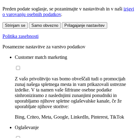
Preden podate soglasje, se pozanimajte v nastavitvah in v naši
izjavi
o varovanju osebnih podatkov
.
Strinjam se
Samo obvezno
Prilagajanje nastavitev
Politika zasebnosti
Posamezne nastavitve za varstvo podatkov
Customer match marketing
Z vašo privolitvijo vas bomo obveščali tudi o promocijah
zunaj našega spletnega mesta in vam prikazovali ustrezne
izdelke. V ta namen vaše šifrirane osebne podatke
sinhroniziramo z naslednjimi zunanjimi ponudniki in
uporabljamo njihove spletne oglaševalske kanale, če že
uporabljate njihove storitve:
Bing, Criteo, Meta, Google, LinkedIn, Pinterest, TikTok
Oglaševanje