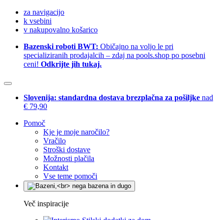
za navigacijo
k vsebini
v nakupovalno košarico
Bazenski roboti BWT:
Običajno na voljo le pri
specializiranih prodajalcih – zdaj na pools.shop po posebni
ceni!
Odkrijte jih tukaj.
Slovenija: standardna dostava brezplačna za pošiljke
nad
€ 79,90
Pomoč
Kje je moje naročilo?
Vračilo
Stroški dostave
Možnosti plačila
Kontakt
Vse teme pomoči
Več inspiracije