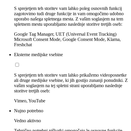
S sprejetjem teh storitev vam lahko poleg osnovnih funkcij
zagotovimo tudi druge funkcije in vam omogočimo udobno
uporabo našega spletnega mesta. Z vašim soglasjem na tem
spletnem mestu uporabljamo naslednje storitve tretjih oseb:
Google Tag Manager, UET (Universal Event Tracking)
Microsoft Consent Mode, Google Consent Mode, Klarna,
Freshchat
Eksterne medijske vsebine
S sprejetjem teh storitev vam lahko prikažemo videoposnetke
ali druge medijske vsebine, ki jih gostijo zunanji ponudniki. Z
vašim soglasjem na tej spletni strani uporabljamo naslednje
storitve tretjih oseb:
Vimeo, YouTube
Nujno potrebno
Vedno aktivno
Tehnično potrebni piškotki omogočajo le osnovne funkcije