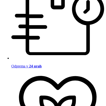
Odprema v
24 urah