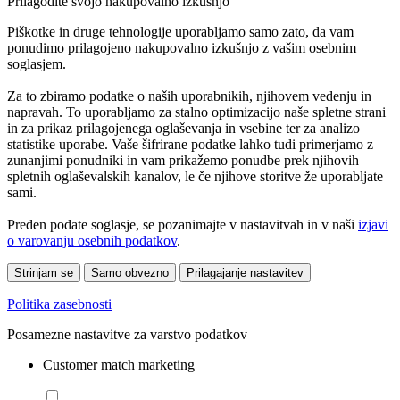
Prilagodite svojo nakupovalno izkušnjo
Piškotke in druge tehnologije uporabljamo samo zato, da vam
ponudimo prilagojeno nakupovalno izkušnjo z vašim osebnim
soglasjem.
Za to zbiramo podatke o naših uporabnikih, njihovem vedenju in
napravah. To uporabljamo za stalno optimizacijo naše spletne strani
in za prikaz prilagojenega oglaševanja in vsebine ter za analizo
statistike uporabe. Vaše šifrirane podatke lahko tudi primerjamo z
zunanjimi ponudniki in vam prikažemo ponudbe prek njihovih
spletnih oglaševalskih kanalov, le če njihove storitve že uporabljate
sami.
Preden podate soglasje, se pozanimajte v nastavitvah in v naši
izjavi
o varovanju osebnih podatkov
.
Strinjam se
Samo obvezno
Prilagajanje nastavitev
Politika zasebnosti
Posamezne nastavitve za varstvo podatkov
Customer match marketing