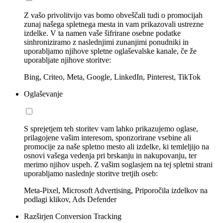
Z vašo privolitvijo vas bomo obveščali tudi o promocijah
zunaj našega spletnega mesta in vam prikazovali ustrezne
izdelke. V ta namen vaše šifrirane osebne podatke
sinhroniziramo z naslednjimi zunanjimi ponudniki in
uporabljamo njihove spletne oglaševalske kanale, če že
uporabljate njihove storitve:
Bing, Criteo, Meta, Google, LinkedIn, Pinterest, TikTok
Oglaševanje
S sprejetjem teh storitev vam lahko prikazujemo oglase,
prilagojene vašim interesom, sponzorirane vsebine ali
promocije za naše spletno mesto ali izdelke, ki temleljijo na
osnovi vašega vedenja pri brskanju in nakupovanju, ter
merimo njihov uspeh. Z vašim soglasjem na tej spletni strani
uporabljamo naslednje storitve tretjih oseb:
Meta-Pixel, Microsoft Advertising, Priporočila izdelkov na
podlagi klikov, Ads Defender
Razširjen Conversion Tracking