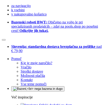
za navigacijo
k vsebini
v nakupovalno košarico
Bazenski roboti BWT:
Običajno na voljo le pri
specializiranih prodajalcih – zdaj na pools.shop po posebni
ceni!
Odkrijte jih tukaj.
Slovenija: standardna dostava brezplačna za pošiljke
nad
€ 79,90
Pomoč
Kje je moje naročilo?
Vračilo
Stroški dostave
Možnosti plačila
Kontakt
Vse teme pomoči
Več inspiracije