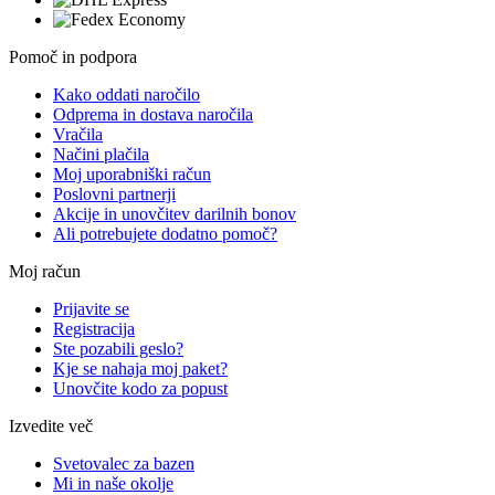
Pomoč in podpora
Kako oddati naročilo
Odprema in dostava naročila
Vračila
Načini plačila
Moj uporabniški račun
Poslovni partnerji
Akcije in unovčitev darilnih bonov
Ali potrebujete dodatno pomoč?
Moj račun
Prijavite se
Registracija
Ste pozabili geslo?
Kje se nahaja moj paket?
Unovčite kodo za popust
Izvedite več
Svetovalec za bazen
Mi in naše okolje