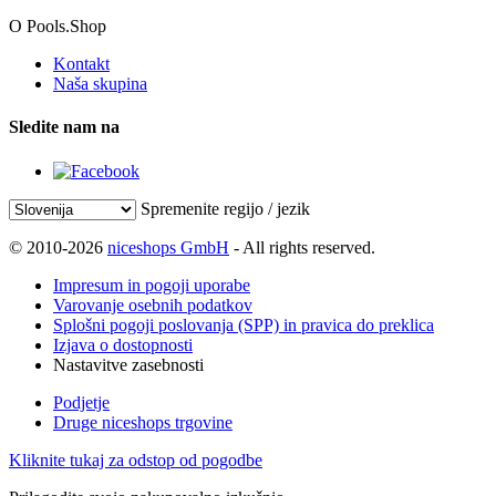
O Pools.Shop
Kontakt
Naša skupina
Sledite nam na
Spremenite regijo / jezik
© 2010-2026
niceshops GmbH
- All rights reserved.
Impresum in pogoji uporabe
Varovanje osebnih podatkov
Splošni pogoji poslovanja (SPP) in pravica do preklica
Izjava o dostopnosti
Nastavitve zasebnosti
Podjetje
Druge niceshops trgovine
Kliknite tukaj za odstop od pogodbe