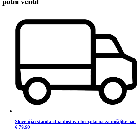
potni ventil
Slovenija: standardna dostava brezplačna za pošiljke
nad
€ 79,90