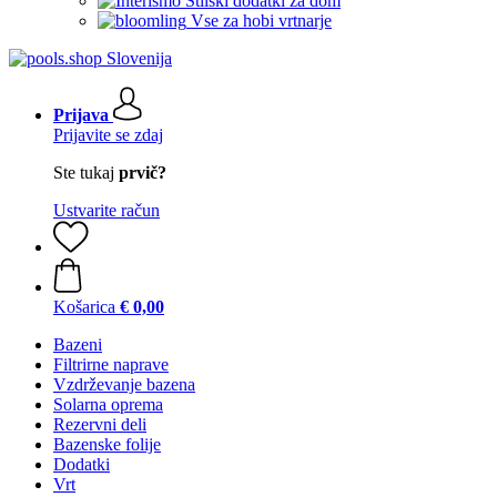
Stilski dodatki za dom
Vse za hobi vrtnarje
Prijava
Prijavite se zdaj
Ste tukaj
prvič?
Ustvarite račun
Košarica
€ 0,00
Bazeni
Filtrirne naprave
Vzdrževanje bazena
Solarna oprema
Rezervni deli
Bazenske folije
Dodatki
Vrt