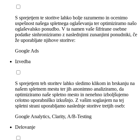
S sprejetjem te storitve lahko bolje razumemo in ocenimo
uspešnost našega spletnega oglaševanja ter optimiziramo našo
oglaševalsko ponudbo. V ta namen vaše šifrirane osebne
podatke sinhroniziramo z naslednjimi zunanjimi ponudniki, če
že uporabljate njihove storitve:
Google Ads
Izvedba
S sprejetjem teh storitev lahko sledimo klikom in brskanju na
našem spletnem mestu ter jih anonimno analiziramo, da
optimiziramo naše spletno mesto in nenehno izboljšujemo
celotno uporabniško izkušnjo. Z vašim soglasjem na tej
spletni strani uporabljamo naslednje storitve tretjih oseb:
Google Analytics, Clarity, A/B-Testing
Delovanje