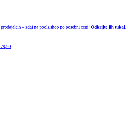
h prodajalcih – zdaj na pools.shop po posebni ceni!
Odkrijte jih tukaj.
 79,90