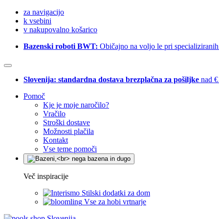
za navigacijo
k vsebini
v nakupovalno košarico
Bazenski roboti BWT:
Običajno na voljo le pri specializirani
Slovenija: standardna dostava brezplačna za pošiljke
nad €
Pomoč
Kje je moje naročilo?
Vračilo
Stroški dostave
Možnosti plačila
Kontakt
Vse teme pomoči
Več inspiracije
Stilski dodatki za dom
Vse za hobi vrtnarje