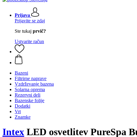
Prijava
Prijavite se zdaj
Ste tukaj
prvič?
Ustvarite račun
Bazeni
Filtrirne naprave
Vzdrževanje bazena
Solarna oprema
Rezervni deli
Bazenske folije
Dodatki
Vrt
Znamke
Intex
LED osvetlitev PureSpa B