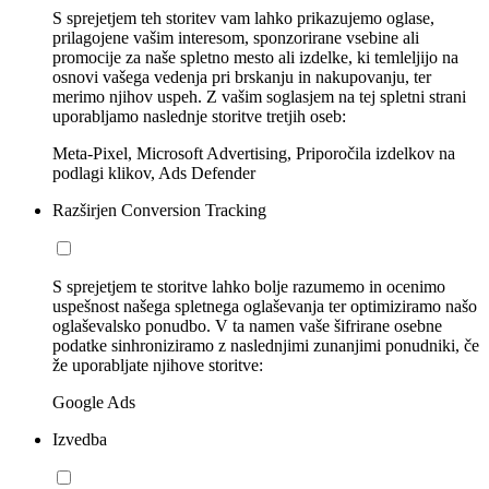
S sprejetjem teh storitev vam lahko prikazujemo oglase,
prilagojene vašim interesom, sponzorirane vsebine ali
promocije za naše spletno mesto ali izdelke, ki temleljijo na
osnovi vašega vedenja pri brskanju in nakupovanju, ter
merimo njihov uspeh. Z vašim soglasjem na tej spletni strani
uporabljamo naslednje storitve tretjih oseb:
Meta-Pixel, Microsoft Advertising, Priporočila izdelkov na
podlagi klikov, Ads Defender
Razširjen Conversion Tracking
S sprejetjem te storitve lahko bolje razumemo in ocenimo
uspešnost našega spletnega oglaševanja ter optimiziramo našo
oglaševalsko ponudbo. V ta namen vaše šifrirane osebne
podatke sinhroniziramo z naslednjimi zunanjimi ponudniki, če
že uporabljate njihove storitve:
Google Ads
Izvedba