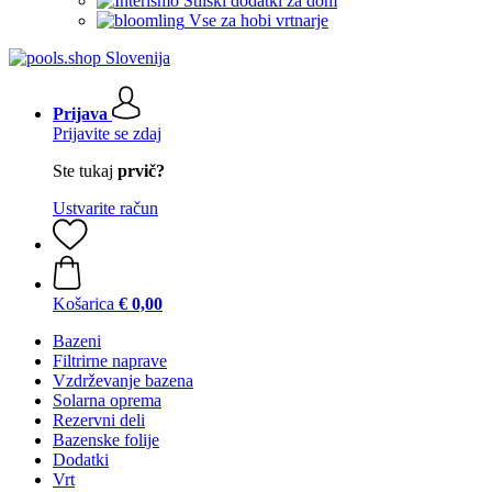
Stilski dodatki za dom
Vse za hobi vrtnarje
Prijava
Prijavite se zdaj
Ste tukaj
prvič?
Ustvarite račun
Košarica
€ 0,00
Bazeni
Filtrirne naprave
Vzdrževanje bazena
Solarna oprema
Rezervni deli
Bazenske folije
Dodatki
Vrt