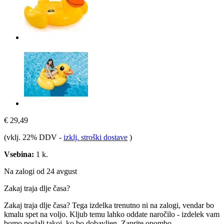
€ 29,49
(vklj. 22% DDV
-
izklj. stroški dostave
)
Vsebina:
1 k.
Na zalogi od 24 avgust
Zakaj traja dlje časa?
Zakaj traja dlje časa?
Tega izdelka trenutno ni na zalogi, vendar bo
kmalu spet na voljo. Kljub temu lahko oddate naročilo - izdelek vam
bomo poslali takoj, ko bo dobavljen.
Zaprite opombo