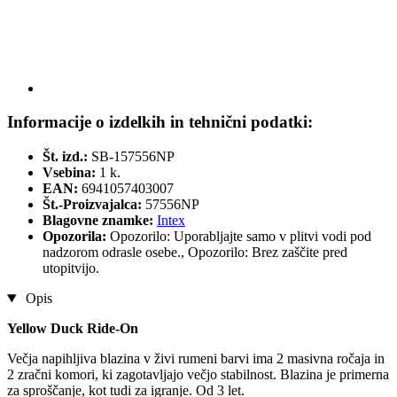
Informacije o izdelkih in tehnični podatki:
Št. izd.:
SB-157556NP
Vsebina:
1 k.
EAN:
6941057403007
Št.-Proizvajalca:
57556NP
Blagovne znamke:
Intex
Opozorila:
Opozorilo: Uporabljajte samo v plitvi vodi pod
nadzorom odrasle osebe., Opozorilo: Brez zaščite pred
utopitvijo.
Opis
Yellow Duck Ride-On
Večja napihljiva blazina v živi rumeni barvi ima 2 masivna ročaja in
2 zračni komori, ki zagotavljajo večjo stabilnost. Blazina je primerna
za sproščanje, kot tudi za igranje. Od 3 let.