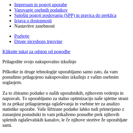
Impresum in pogoji uporabe
Varovanje osebnih podatkov
Splošni pogoji poslovanja (SPP) in pravica do preklica
Izjava o dostopnosti
Nastavitve zasebnosti
Podjetje
Druge niceshops trgovine
Kliknite tukaj za odstop od pogodbe
Prilagodite svojo nakupovalno izkušnjo
Piškotke in druge tehnologije uporabljamo samo zato, da vam
ponudimo prilagojeno nakupovalno izkušnjo z vašim osebnim
soglasjem.
Za to zbiramo podatke o naših uporabnikih, njihovem vedenju in
napravah. To uporabljamo za stalno optimizacijo naše spletne strani
in za prikaz prilagojenega oglaševanja in vsebine ter za analizo
statistike uporabe. Vaše šifrirane podatke lahko tudi primerjamo z
zunanjimi ponudniki in vam prikažemo ponudbe prek njihovih
spletnih oglaševalskih kanalov, le če njihove storitve že uporabljate
sami.