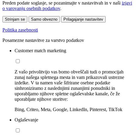
Preden podate soglasje, se pozanimajte v nastavitvah in v naši
izjavi
o varovanju osebnih podatkov
.
Strinjam se
Samo obvezno
Prilagajanje nastavitev
Politika zasebnosti
Posamezne nastavitve za varstvo podatkov
Customer match marketing
Z vašo privolitvijo vas bomo obveščali tudi o promocijah
zunaj našega spletnega mesta in vam prikazovali ustrezne
izdelke. V ta namen vaše šifrirane osebne podatke
sinhroniziramo z naslednjimi zunanjimi ponudniki in
uporabljamo njihove spletne oglaševalske kanale, če že
uporabljate njihove storitve:
Bing, Criteo, Meta, Google, LinkedIn, Pinterest, TikTok
Oglaševanje