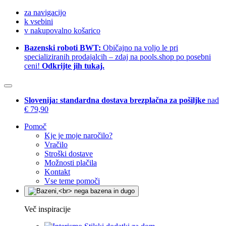
za navigacijo
k vsebini
v nakupovalno košarico
Bazenski roboti BWT:
Običajno na voljo le pri
specializiranih prodajalcih – zdaj na pools.shop po posebni
ceni!
Odkrijte jih tukaj.
Slovenija: standardna dostava brezplačna za pošiljke
nad
€ 79,90
Pomoč
Kje je moje naročilo?
Vračilo
Stroški dostave
Možnosti plačila
Kontakt
Vse teme pomoči
Več inspiracije