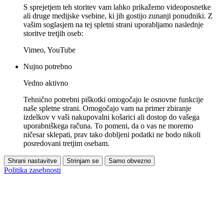
S sprejetjem teh storitev vam lahko prikažemo videoposnetke
ali druge medijske vsebine, ki jih gostijo zunanji ponudniki. Z
vašim soglasjem na tej spletni strani uporabljamo naslednje
storitve tretjih oseb:
Vimeo, YouTube
Nujno potrebno
Vedno aktivno
Tehnično potrebni piškotki omogočajo le osnovne funkcije
naše spletne strani. Omogočajo vam na primer zbiranje
izdelkov v vaši nakupovalni košarici ali dostop do vašega
uporabniškega računa. To pomeni, da o vas ne moremo
ničesar sklepati, prav tako dobljeni podatki ne bodo nikoli
posredovani tretjim osebam.
Shrani nastavitve
Strinjam se
Samo obvezno
Politika zasebnosti