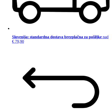
Slovenija: standardna dostava brezplačna za pošiljke
nad
€ 79,90