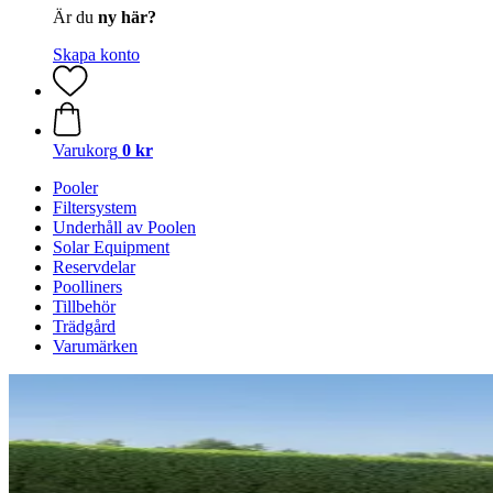
Är du
ny här?
Skapa konto
Varukorg
0 kr
Pooler
Filtersystem
Underhåll av Poolen
Solar Equipment
Reservdelar
Poolliners
Tillbehör
Trädgård
Varumärken