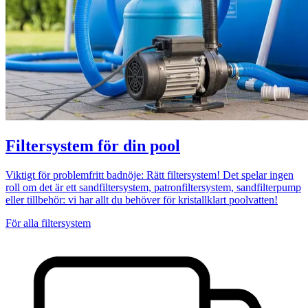
Filtersystem för din pool
Viktigt för problemfritt badnöje: Rätt filtersystem! Det spelar ingen
roll om det är ett sandfiltersystem, patronfiltersystem, sandfilterpump
eller tillbehör: vi har allt du behöver för kristallklart poolvatten!
För alla filtersystem