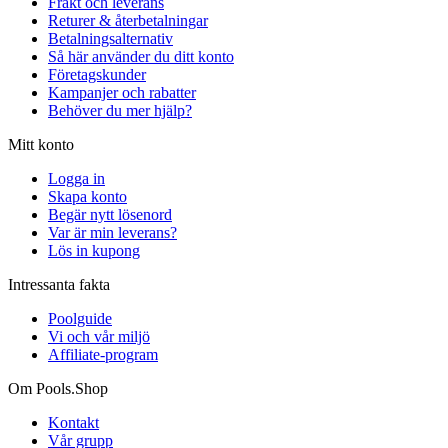
Frakt och leverans
Returer & återbetalningar
Betalningsalternativ
Så här använder du ditt konto
Företagskunder
Kampanjer och rabatter
Behöver du mer hjälp?
Mitt konto
Logga in
Skapa konto
Begär nytt lösenord
Var är min leverans?
Lös in kupong
Intressanta fakta
Poolguide
Vi och vår miljö
Affiliate-program
Om Pools.Shop
Kontakt
Vår grupp