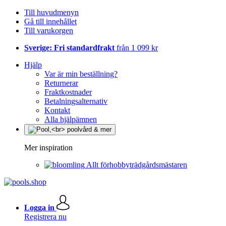
Till huvudmenyn
Gå till innehållet
Till varukorgen
Sverige: Fri standardfrakt
från 1 099 kr
Hjälp
Var är min beställning?
Returnerar
Fraktkostnader
Betalningsalternativ
Kontakt
Alla hjälpämnen
Mer inspiration
Allt förhobbyträdgårdsmästaren
Logga in
Registrera nu