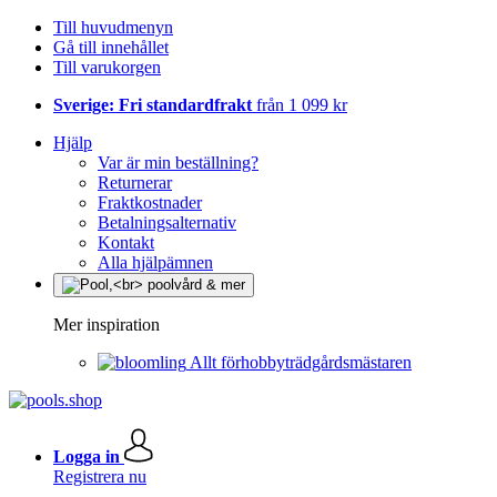
Till huvudmenyn
Gå till innehållet
Till varukorgen
Sverige: Fri standardfrakt
från 1 099 kr
Hjälp
Var är min beställning?
Returnerar
Fraktkostnader
Betalningsalternativ
Kontakt
Alla hjälpämnen
Mer inspiration
Allt förhobbyträdgårdsmästaren
Logga in
Registrera nu