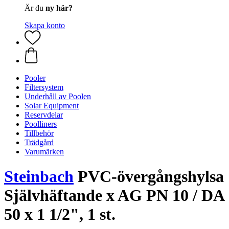
Är du
ny här?
Skapa konto
Pooler
Filtersystem
Underhåll av Poolen
Solar Equipment
Reservdelar
Poolliners
Tillbehör
Trädgård
Varumärken
Steinbach
PVC-övergångshylsa
Självhäftande x AG PN 10 / DA
50 x 1 1/2", 1 st.