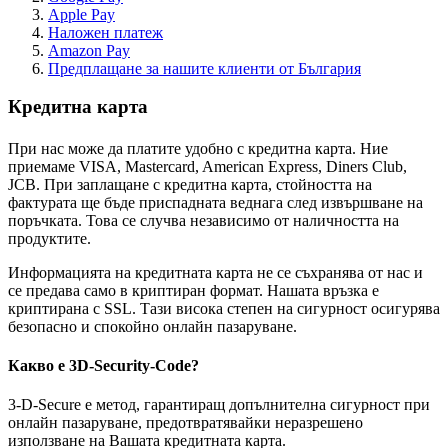
Apple Pay
Наложен платеж
Amazon Pay
Предплащане за нашите клиенти от България
Кредитна карта
При нас може да платите удобно с кредитна карта. Ние
приемаме VISA, Mastercard, American Express, Diners Club,
JCB. При заплащане с кредитна карта, стойността на
фактурата ще бъде приспадната веднага след извършване на
поръчката. Това се случва независимо от наличността на
продуктите.
Информацията на кредитната карта не се съхранява от нас и
се предава само в криптиран формат. Нашата връзка е
криптирана с SSL. Тази висока степен на сигурност осигурява
безопасно и спокойно онлайн пазаруване.
Какво е 3D-Security-Code?
3-D-Secure е метод, гарантиращ допълнителна сигурност при
онлайн пазаруване, предотвратявайки неразрешено
използване на Вашата кредитната карта.