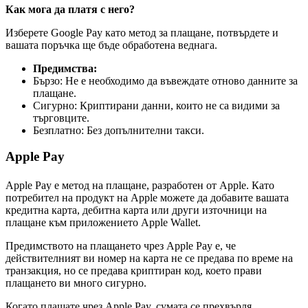
Как мога да платя с него?
Изберете Google Pay като метод за плащане, потвърдете и
вашата поръчка ще бъде обработена веднага.
Предимства:
Бързо: Не е необходимо да въвеждате отново данните за
плащане.
Сигурно: Криптирани данни, които не са видими за
търговците.
Безплатно: Без допълнителни такси.
Apple Pay
Apple Pay е метод на плащане, разработен от Apple. Като
потребител на продукт на Apple можете да добавите вашата
кредитна карта, дебитна карта или други източници на
плащане към приложението Apple Wallet.
Предимството на плащането чрез Apple Pay е, че
действителният ви номер на карта не се предава по време на
транзакция, но се предава криптиран код, което прави
плащането ви много сигурно.
Когато плащате чрез Apple Pay, сумата се прехвърля