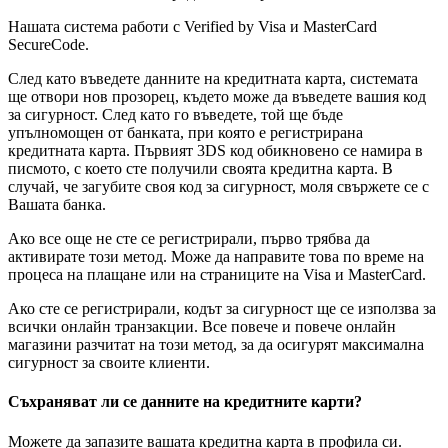
Нашата система работи с Verified by Visa и MasterCard
SecureCode.
След като въведете данните на кредитната карта, системата
ще отвори нов прозорец, където може да въведете вашия код
за сигурност. След като го въведете, той ще бъде
упълномощен от банката, при която е регистрирана
кредитната карта. Първият 3DS код обикновено се намира в
писмото, с което сте получили своята кредитна карта. В
случай, че загубите своя код за сигурност, моля свържете се с
Вашата банка.
Ако все още не сте се регистрирали, първо трябва да
активирате този метод. Може да направите това по време на
процеса на плащане или на страниците на Visa и MasterCard.
Ако сте се регистрирали, кодът за сигурност ще се използва за
всички онлайн транзакции. Все повече и повече онлайн
магазини разчитат на този метод, за да осигурят максимална
сигурност за своите клиенти.
Съхраняват ли се данните на кредитните карти?
Можете да запазите вашата кредитна карта в профила си.