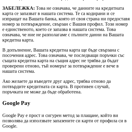
ЗАБЕЛЕЖКА:
Това не означава, че данните на кредитната
карта се запазват в нашата система. Те са кодирани и се
изпращат на Вашата банка, която от своя страна ни предоставя
номер за потвърждение, свързан с Вашия профил. Този номер
е единственото, което се запазва в нашата система. Това
означава, че ние не разполагаме с пълните данни на Вашата
кредитна карта.
В допълнение, Вашата кредитна карта ще бъде свързана с
посочения адрес. Това означава, че последващи поръчки със
същата кредитна карта на същия адрес не трябва да бъдат
проверени отново, тъй номерът за потвърждение е вече в
нашата система.
Ако желаете да въведете друг адрес, трябва отново да
потвърдите кредитната си карта. В противен случай,
поръчката не може да бъде обработена.
Google Pay
Google Pay е прост и сигурен метод за плащане, който ви
позволява да използвате запазените си карти от профила си в
Google.