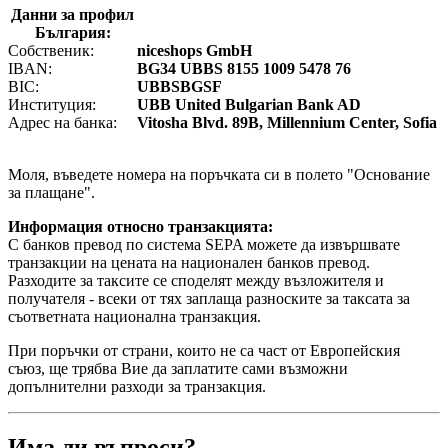
Данни за профил
България:
Собственик:
niceshops GmbH
IBAN:
BG34 UBBS 8155 1009 5478 76
BIC:
UBBSBGSF
Институция:
UBB United Bulgarian Bank AD
Адрес на банка:
Vitosha Blvd. 89B, Millennium Center, Sofia
Моля, въведете номера на поръчката си в полето "Основание
за плащане".
Информация относно транзакцията:
С банков превод по система SEPA можете да извършвате
транзакции на цената на национален банков превод.
Разходите за таксите се споделят между възложителя и
получателя - всеки от тях заплаща разноските за таксата за
съответната национална транзакция.
При поръчки от страни, които не са част от Европейския
съюз, ще трябва Вие да заплатите сами възможни
допълнителни разходи за транзакция.
Има ли въпроси?