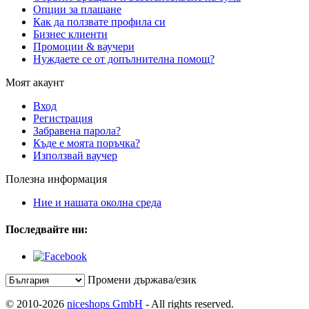
Опции за плащане
Как да ползвате профила си
Бизнес клиенти
Промоции & ваучери
Нуждаете се от допълнителна помощ?
Моят акаунт
Вход
Регистрация
Забравена парола?
Къде е моята поръчка?
Използвай ваучер
Полезна информация
Ние и нашата околна среда
Последвайте ни:
Промени държава/език
© 2010-2026
niceshops GmbH
- All rights reserved.