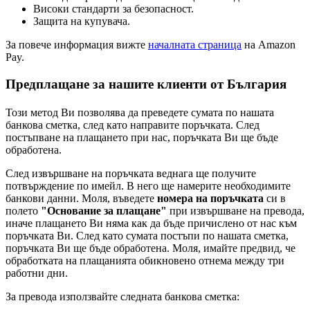
Високи стандарти за безопасност.
Защита на купувача.
За повече информация вижте
началната страница
на Amazon
Pay.
Предплащане за нашите клиенти от България
Този метод Ви позволява да преведете сумата по нашата
банкова сметка, след като направите поръчката. След
постъпване на плащането при нас, поръчката Ви ще бъде
обработена.
След извършване на поръчката веднага ще получите
потвърждение по имейл. В него ще намерите необходимите
банкови данни. Моля, въведете
номера на поръчката
си в
полето
"Основание за плащане"
при извършване на превода,
иначе плащането Ви няма как да бъде причислено от нас към
поръчката Ви. След като сумата постъпи по нашата сметка,
поръчката Ви ще бъде обработена. Моля, имайте предвид, че
обработката на плащанията обикновено отнема между три
работни дни.
За превода използвайте следната банкова сметка: