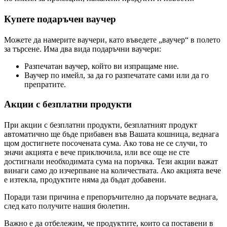
Купете подаръчен ваучер
Можете да намерите ваучери, като въведете „ваучер“ в полето
за търсене. Има два вида подаръчни ваучери:
Разпечатан ваучер, който ви изпращаме ние.
Ваучер по имейл, за да го разпечатате сами или да го
препратите.
Акции с безплатни продукти
При акции с безплатни продукти, безплатният продукт
автоматично ще бъде прибавен във Вашата кошница, веднага
щом достигнете посочената сума. Ако това не се случи, то
значи акцията е вече приключила, или все още не сте
достигнали необходимата сума на поръчка. Тези акции важат
винаги само до изчерпване на количествата. Ако акцията вече
е изтекла, продуктите няма да бъдат добавени.
Поради тази причина е препоръчително да поръчате веднага,
след като получите нашия бюлетин.
Важно е да отбележим, че продуктите, които са поставени в