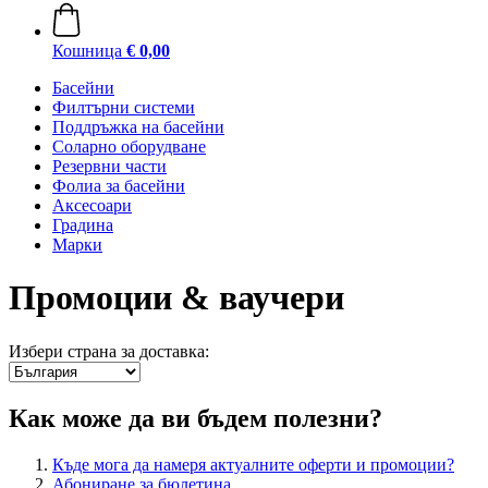
Кошница
€ 0,00
Басейни
Филтърни системи
Поддръжка на басейни
Соларно оборудване
Резервни части
Фолиа за басейни
Аксесоари
Градина
Марки
Промоции & ваучери
Избери страна за доставка:
Как може да ви бъдем полезни?
Къде мога да намеря актуалните оферти и промоции?
Абониране за бюлетина