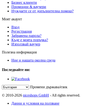
Бизнес клиенти
Промоции & ваучери
Нуждаете се от допълнителна помощ?
Моят акаунт
Вход
Регистрация
Забравена парола?
Къде е моята поръчка?
Използвай ваучер
Полезна информация
Ние и нашата околна среда
Последвайте ни:
Промени държава/език
© 2010-2026
niceshops GmbH
- All rights reserved.
Данни и условия на ползване