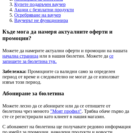
Купете подаръчен ваучер
Акции с безплатни продукти
Осребряване на ваучер
Ваучерът не функционира
Къде мога да намеря актуалните оферти и
промоции?
Можете да намерите актуални оферти и промоции на нашата
начална страница
или в нашия бюлетин. Можете да
се
запишете за бюлетина тук.
Забележка:
Промоциите са валидни само за определен
период от време и следователно не могат да се използват
извън този период.
Абониране за бюлетина
Можете лесно да се абонирате или да се отпишете от
бюлетина чрез менюто
"Моят профил"
. Трябва обаче първо да
сте се регистрирали като клиент в нашия магазин.
С абонамент на бюлетина ще получавате редовно информация
по имейл за промоции, намалени продукти и новости.