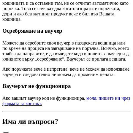
кошницата и са оставени там, не се отчитат автоматично като
поръчка. Това се случва едва когато изпратите поръчката,
дори и ако безплатният продукт вече е бил във Вашата
кошница.
Осребряване на ваучер
Можете да осребрите своя ваучер в пазарската кошница или
по време на процеса на завършване на поръчка. Всичко, което
трябва да направите, е да въведете кода в полето за ваучер и да
кликнете върху „осребряване“. Ваучерът се прилага веднага.
Ако поръчката вече е изпратена, вече не можем да използваме
ваучера и следователно не можем да променим цената.
Ваучерът не функционира
Ако вашият ваучер код не функционира,
моля, пишете ни чрез
формата за контакт.
Има ли въпроси?