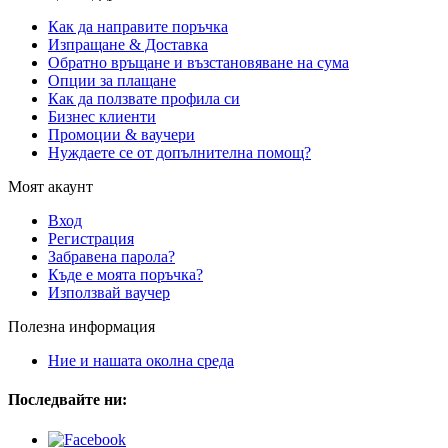
Как да направите поръчка
Изпращане & Доставка
Обратно връщане и възстановяване на сума
Опции за плащане
Как да ползвате профила си
Бизнес клиенти
Промоции & ваучери
Нуждаете се от допълнителна помощ?
Моят акаунт
Вход
Регистрация
Забравена парола?
Къде е моята поръчка?
Използвай ваучер
Полезна информация
Ние и нашата околна среда
Последвайте ни: