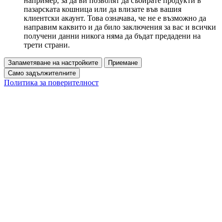
например, за да ви позволят да събирате продукти в
пазарската кошница или да влизате във вашия
клиентски акаунт. Това означава, че не е възможно да
направим каквито и да било заключения за вас и всички
получени данни никога няма да бъдат предадени на
трети страни.
Запаметяване на настройките
Приемане
Само задължителните
Политика за поверителност