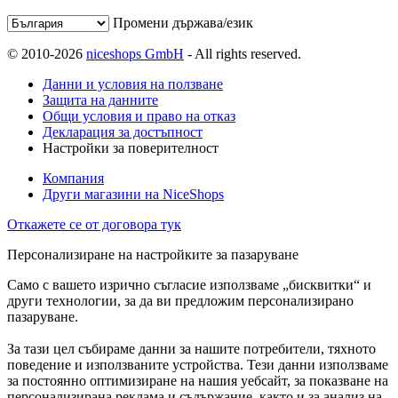
Промени държава/език
© 2010-2026
niceshops GmbH
- All rights reserved.
Данни и условия на ползване
Защита на данните
Общи условия и право на отказ
Декларация за достъпност
Настройки за поверителност
Компания
Други магазини на NiceShops
Откажете се от договора тук
Персонализиране на настройките за пазаруване
Само с вашето изрично съгласие използваме „бисквитки“ и
други технологии, за да ви предложим персонализирано
пазаруване.
За тази цел събираме данни за нашите потребители, тяхното
поведение и използваните устройства. Тези данни използваме
за постоянно оптимизиране на нашия уебсайт, за показване на
персонализирана реклама и съдържание, както и за анализ на