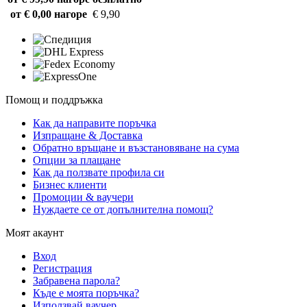
от € 0,00 нагоре
€ 9,90
Помощ и поддръжка
Как да направите поръчка
Изпращане & Доставка
Обратно връщане и възстановяване на сума
Опции за плащане
Как да ползвате профила си
Бизнес клиенти
Промоции & ваучери
Нуждаете се от допълнителна помощ?
Моят акаунт
Вход
Регистрация
Забравена парола?
Къде е моята поръчка?
Използвай ваучер