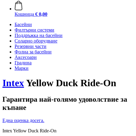
Кошница
€ 0,00
Басейни
Филтърни системи
Поддръжка на басейни
Соларно оборудване
Резервни части
Фолиа за басейни
Аксесоари
Градина
Марки
Intex
Yellow Duck Ride-On
Гарантира най-голямо удоволствие за
къпане
Една оценка досега.
Intex Yellow Duck Ride-On