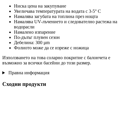
Ниска цена на закупуване
Увеличава температурата на водата с 3-5° C
Намалява загубата на топлина през нощта
Намалява UV-лъчението и следователно растежа на
водорасли
Намалено изпарение
По-дълъг плувен сезон
Дебелина: 300 µm
Фолиото може да се изреже с ножица
Използването на това соларно покритие с балончета е
възможно за всички басейни до този размер.
Правна информация
Сходни продукти