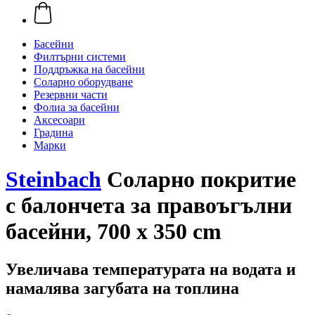
Басейни
Филтърни системи
Поддръжка на басейни
Соларно оборудване
Резервни части
Фолиа за басейни
Аксесоари
Градина
Марки
Steinbach
Соларно покритие
с балончета за правоъгълни
басейни, 700 x 350 cm
Увеличава температурата на водата и
намалява загубата на топлина