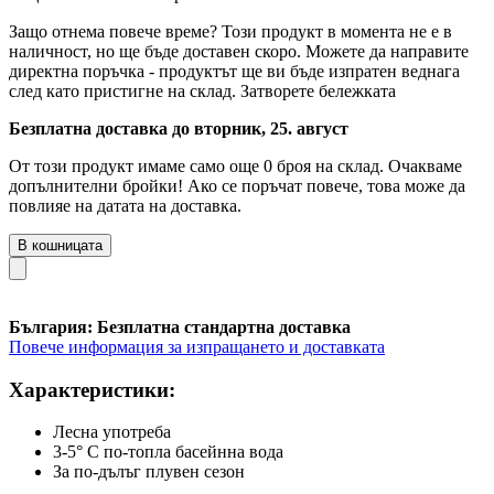
Защо отнема повече време?
Този продукт в момента не е в
наличност, но ще бъде доставен скоро. Можете да направите
директна поръчка - продуктът ще ви бъде изпратен веднага
след като пристигне на склад.
Затворете бележката
Безплатна доставка до вторник, 25. август
От този продукт имаме само още 0 броя на склад. Очакваме
допълнителни бройки! Ако се поръчат повече, това може да
повлияе на датата на доставка.
В кошницата
България: Безплатна стандартна доставка
Повече информация за изпращането и доставката
Характеристики:
Лесна употреба
3-5° C по-топла басейнна вода
За по-дълъг плувен сезон