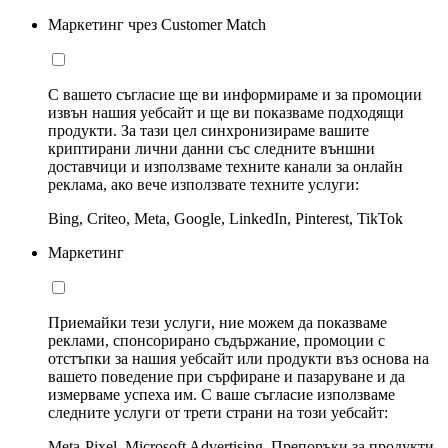
Маркетинг чрез Customer Match
С вашето съгласие ще ви информираме и за промоции
извън нашия уебсайт и ще ви показваме подходящи
продукти. За тази цел синхронизираме вашите
криптирани лични данни със следните външни
доставчици и използваме техните канали за онлайн
реклама, ако вече използвате техните услуги:
Bing, Criteo, Meta, Google, LinkedIn, Pinterest, TikTok
Маркетинг
Приемайки тези услуги, ние можем да показваме
реклами, спонсорирано съдържание, промоции с
отстъпки за нашия уебсайт или продукти въз основа на
вашето поведение при сърфиране и пазаруване и да
измерваме успеха им. С ваше съгласие използваме
следните услуги от трети страни на този уебсайт:
Meta-Pixel, Microsoft Advertising, Препоръки за продукти