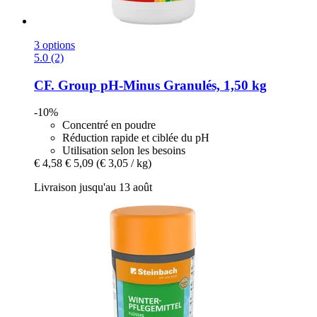
3 options
5.0 (2)
CF. Group
pH-​Minus Granulés, 1,50 kg
-10%
Concentré en poudre
Réduction rapide et ciblée du pH
Utilisation selon les besoins
€ 4,58
€ 5,09
(€ 3,05 / kg)
Livraison jusqu'au 13 août