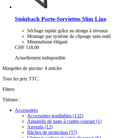
Steinbach
Porte-​Serviettes Slim Line
Séchage rapide grâce au design à niveaux
Montage par système de clipsage sans outil
Minimalisme élégant
CHF 118.00
Actuellement indisponible
Margelles de piscine: 4 articles
Tous les prix TTC.
Filtres
Thèmes :
Accessoires
Accessoires gonflables (132)
Appareils de nage à contre-courant (1)
Auvents (12)
Bâches de protection (57)
Chèques cadeau et cartes de vœux (6)