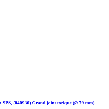
n SPS, (040930) Grand joint torique (Ø 79 mm)