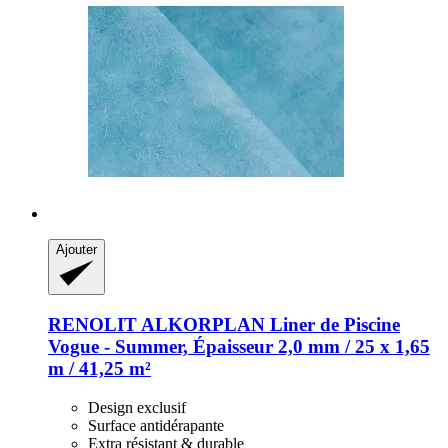
Ajouter
RENOLIT ALKORPLAN
Liner de Piscine
Vogue -​ Summer, Épaisseur 2,0 mm / 25 x 1,65
m / 41,25 m²
Design exclusif
Surface antidérapante
Extra résistant & durable