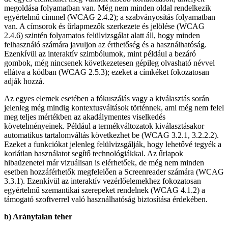
megoldása folyamatban van. Még nem minden oldal rendelkezik
egyértelmű címmel (WCAG 2.4.2); a szabványosítás folyamatban
van. A címsorok és űrlapmezők szerkezete és jelölése (WCAG
2.4.6) szintén folyamatos felülvizsgálat alatt áll, hogy minden
felhasználó számára javuljon az érthetőség és a használhatóság.
Ezenkívül az interaktív szimbólumok, mint például a bezáró
gombok, még nincsenek következetesen gépileg olvasható névvel
ellátva a kódban (WCAG 2.5.3); ezeket a címkéket fokozatosan
adják hozzá.
Az egyes elemek esetében a fókuszálás vagy a kiválasztás során
jelenleg még mindig kontextusváltások történnek, ami még nem felel
meg teljes mértékben az akadálymentes viselkedés
követelményeinek. Például a termékváltozatok kiválasztásakor
automatikus tartalomváltás következhet be (WCAG 3.2.1, 3.2.2.2).
Ezeket a funkciókat jelenleg felülvizsgálják, hogy lehetővé tegyék a
korlátlan használatot segítő technológiákkal. Az űrlapok
hibaüzenetei már vizuálisan is elérhetőek, de még nem minden
esetben hozzáférhetők megfelelően a Screenreader számára (WCAG
3.3.1). Ezenkívül az interaktív vezérlőelemekhez fokozatosan
egyértelmű szemantikai szerepeket rendelnek (WCAG 4.1.2) a
támogató szoftverrel való használhatóság biztosítása érdekében.
b) Aránytalan teher