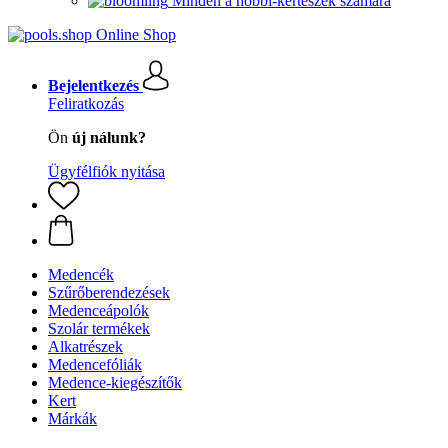
Minden a hobbi-kertészek számára
Bejelentkezés
Feliratkozás
Ön
új nálunk?
Ügyfélfiók nyitása
Medencék
Szűrőberendezések
Medenceápolók
Szolár termékek
Alkatrészek
Medencefóliák
Medence-kiegészítők
Kert
Márkák