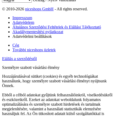
© 2010-2026
niceshops GmbH
- All rights reserved.
Impresszum
Adatvédelem
Általános Szerződési Feltételek és Elállási Tájékoztató
Akadálymentesítési nyilatkozat
Adatvédelmi beállítások
Cég
További niceshops üzletek
Elállás a szerződéstől
Személyre szabott vásárlási élmény
Hozzájárulásával sütiket (cookies) és egyéb technológiákat
használunk, hogy személyre szabott vásárlási élményt nyújtsunk
Önnek.
Ebből a célból adatokat gyűjtünk felhasználóinkról, viselkedésükről
és eszközeikről. Ezeket az adatokat weboldalunk folyamatos
optimalizálására és személyre szabott hirdetések és tartalmak
megjelenítésére, valamint a használati statisztikák elemzésére
használjuk fel. Az Ön titkosított adatait külső szolgáltatókkal is