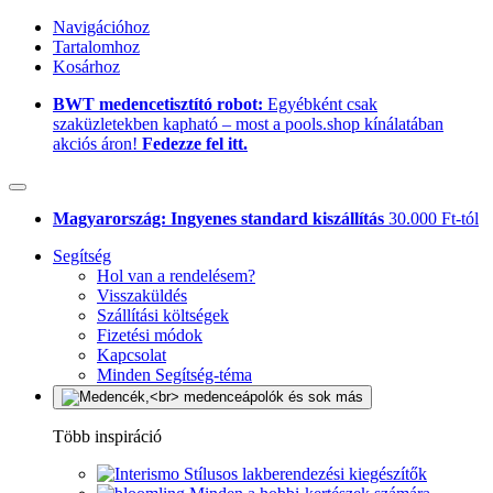
Navigációhoz
Tartalomhoz
Kosárhoz
BWT medencetisztító robot:
Egyébként csak
szaküzletekben kapható – most a pools.shop kínálatában
akciós áron!
Fedezze fel itt.
Magyarország: Ingyenes standard kiszállítás
30.000 Ft-tól
Segítség
Hol van a rendelésem?
Visszaküldés
Szállítási költségek
Fizetési módok
Kapcsolat
Minden Segítség-téma
Több inspiráció
Stílusos lakberendezési kiegészítők