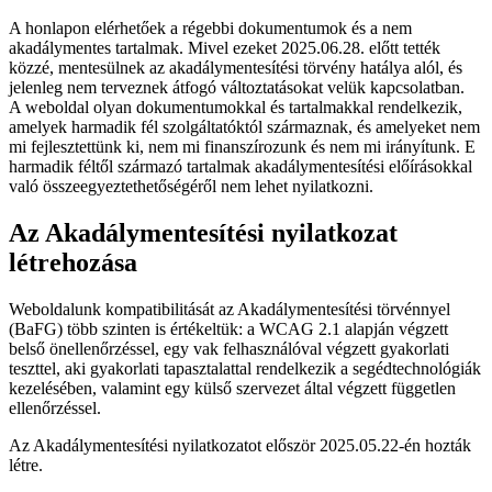
A honlapon elérhetőek a régebbi dokumentumok és a nem
akadálymentes tartalmak. Mivel ezeket 2025.06.28. előtt tették
közzé, mentesülnek az akadálymentesítési törvény hatálya alól, és
jelenleg nem terveznek átfogó változtatásokat velük kapcsolatban.
A weboldal olyan dokumentumokkal és tartalmakkal rendelkezik,
amelyek harmadik fél szolgáltatóktól származnak, és amelyeket nem
mi fejlesztettünk ki, nem mi finanszírozunk és nem mi irányítunk. E
harmadik féltől származó tartalmak akadálymentesítési előírásokkal
való összeegyeztethetőségéről nem lehet nyilatkozni.
Az Akadálymentesítési nyilatkozat
létrehozása
Weboldalunk kompatibilitását az Akadálymentesítési törvénnyel
(BaFG) több szinten is értékeltük: a WCAG 2.1 alapján végzett
belső önellenőrzéssel, egy vak felhasználóval végzett gyakorlati
teszttel, aki gyakorlati tapasztalattal rendelkezik a segédtechnológiák
kezelésében, valamint egy külső szervezet által végzett független
ellenőrzéssel.
Az Akadálymentesítési nyilatkozatot először 2025.05.22-én hozták
létre.