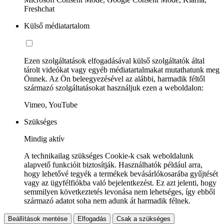
Freshchat
Külső médiatartalom
Ezen szolgáltatások elfogadásával külső szolgáltatók által
tárolt videókat vagy egyéb médiatartalmakat mutathatunk meg
Önnek. Az Ön beleegyezésével az alábbi, harmadik féltől
származó szolgáltatásokat használjuk ezen a weboldalon:
Vimeo, YouTube
Szükséges
Mindig aktív
A technikailag szükséges Cookie-k csak weboldalunk
alapvető funkcióit biztosítják. Használhatók például arra,
hogy lehetővé tegyék a termékek bevásárlókosarába gyűjtését
vagy az ügyfélfiókba való bejelentkezést. Ez azt jelenti, hogy
semmilyen következtetés levonása nem lehetséges, így ebből
származó adatot soha nem adunk át harmadik félnek.
Beállítások mentése
Elfogadás
Csak a szükséges