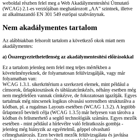
weboldal részben felel meg a Web Akadálymentesítési Útmutató
(WCAG) 2.1-es verziójában meghatározott „AA” szintnek, illetve
az alkalmazandó EN 301 549 európai szabványnak.
Nem akadálymentes tartalom
Az alábbiakban felsorolt tartalom a következő okok miatt nem
akadálymentes:
a) Összeegyeztethetetlenség az akadálymentesítési előírásokkal
Ez a tartalom jelenleg nem felel meg teljes mértékben a
követelményeknek, de folyamatosan felülvizsgálják, vagy már
folyamatban van:
WCAG 1.3.1. sikerkritérium a szerkezeti elemek, mint például a
címsorok, űrlapkiosztások és táblázatcímkézés, néhány esetben még
nem megfelelően vannak címkézve, de fokozatosan igazítják. Egyes
tartalmak még nincsenek logikus olvasási sorrendben strukturálva a
kódban, pl. a rugalmas Layouts esetében (WCAG 1.3.2). A legtöbb
űrlapmező beviteli célja (WCAG 1.3.5) már helyesen van tárolva a
kódban és felismerhető a segítő technológiák számára. Egyes mezők
esetében - mint például a hírlevélre való feliratkozás gombja -
jelenleg még hiányzik az egyértelmű, géppel olvasható
célmeghatározás. Ezen beviteli mezők felülvizsgálata és javítása