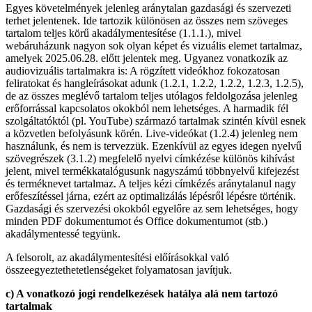
Egyes követelmények jelenleg aránytalan gazdasági és szervezeti
terhet jelentenek. Ide tartozik különösen az összes nem szöveges
tartalom teljes körű akadálymentesítése (1.1.1.), mivel
webáruházunk nagyon sok olyan képet és vizuális elemet tartalmaz,
amelyek 2025.06.28. előtt jelentek meg. Ugyanez vonatkozik az
audiovizuális tartalmakra is: A rögzített videókhoz fokozatosan
feliratokat és hangleírásokat adunk (1.2.1, 1.2.2, 1.2.2, 1.2.3, 1.2.5),
de az összes meglévő tartalom teljes utólagos feldolgozása jelenleg
erőforrással kapcsolatos okokból nem lehetséges. A harmadik fél
szolgáltatóktól (pl. YouTube) származó tartalmak szintén kívül esnek
a közvetlen befolyásunk körén. Live-videókat (1.2.4) jelenleg nem
használunk, és nem is tervezzük. Ezenkívül az egyes idegen nyelvű
szövegrészek (3.1.2) megfelelő nyelvi címkézése különös kihívást
jelent, mivel termékkatalógusunk nagyszámú többnyelvű kifejezést
és terméknevet tartalmaz. A teljes kézi címkézés aránytalanul nagy
erőfeszítéssel járna, ezért az optimalizálás lépésről lépésre történik.
Gazdasági és szervezési okokból egyelőre az sem lehetséges, hogy
minden PDF dokumentumot és Office dokumentumot (stb.)
akadálymentessé tegyünk.
A felsorolt, az akadálymentesítési előírásokkal való
összeegyeztethetetlenségeket folyamatosan javítjuk.
c) A vonatkozó jogi rendelkezések hatálya alá nem tartozó
tartalmak