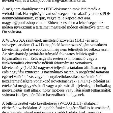
tervben van, és a közeljövőben megvalósításra kerül.
A még nem akadálymentes PDF-dokumentumok letölthetők a
weboldalról. Ha segítségre van szüksége a nem akadálymentes PDF
dokumentumokhoz, kérjük, vegye fel a kapcsolatot a/az
magyar@pools.shop címen. Ebben az esetben a lehetőségekhez
mérten igyekszünk a tartalmat megfelelő módon elérhetővé tenni az
Ön számára.
A WCAG AA szintjének megfelelő szöveges (1.4.3) és nem
szöveges tartalom (1.4.11) megfelelő kontrasztosságára vonatkozó
követelményeket a weboldalon még nem teljesítjük következetesen.
Az olvashatóság javítására irányuló fokozatos felülvizsgálat
folyamatban van. Erős nagyítás esetén az információ vagy a
funkcionalitás elvesztése nélküli átformázásra vonatkozó
követelmény (1.4.10.) nagyrészt teljesül; a tartalom általában még
erős nagyítási szinteken is használható marad. A kiegészítő tartalom
egérrel való áthúzás vagy billentyűzetfókuszálás esetén történő
hozzáférhetőségére vonatkozó követelmények (1.4.14.) - például az
értékelési megjegyzéseknél vagy a pénztárnál – jelenleg technikailag
megvalósítás alatt állnak, hogy motoros vagy látássérült felhasználók
számára is teljes mértékben használhatóak legyenek.
A billentyűzettel való kezelhetőség (WCAG 2.1.1) általában
elérhető a weboldalon. A legtöbb funkció egér nélkül is használható,
de egyes elemeknél még vannak kisebb korlátozások, amelyek