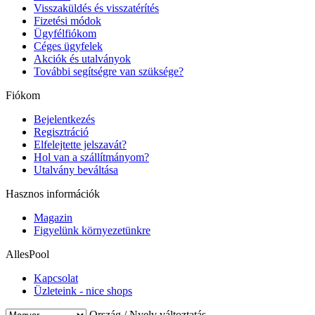
Visszaküldés és visszatérítés
Fizetési módok
Ügyfélfiókom
Céges ügyfelek
Akciók és utalványok
További segítségre van szüksége?
Fiókom
Bejelentkezés
Regisztráció
Elfelejtette jelszavát?
Hol van a szállítmányom?
Utalvány beváltása
Hasznos információk
Magazin
Figyelünk környezetünkre
AllesPool
Kapcsolat
Üzleteink - nice shops
Ország / Nyelv változtatás