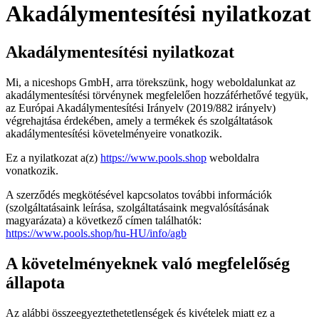
Akadálymentesítési nyilatkozat
Akadálymentesítési nyilatkozat
Mi, a niceshops GmbH, arra törekszünk, hogy weboldalunkat az
akadálymentesítési törvénynek megfelelően hozzáférhetővé tegyük,
az Európai Akadálymentesítési Irányelv (2019/882 irányelv)
végrehajtása érdekében, amely a termékek és szolgáltatások
akadálymentesítési követelményeire vonatkozik.
Ez a nyilatkozat a(z)
https://www.pools.shop
weboldalra
vonatkozik.
A szerződés megkötésével kapcsolatos további információk
(szolgáltatásaink leírása, szolgáltatásaink megvalósításának
magyarázata) a következő címen találhatók:
https://www.pools.shop/hu-HU/info/agb
A követelményeknek való megfelelőség
állapota
Az alábbi összeegyeztethetetlenségek és kivételek miatt ez a