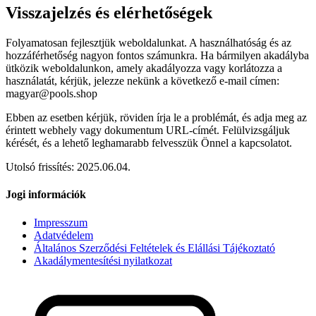
Visszajelzés és elérhetőségek
Folyamatosan fejlesztjük weboldalunkat. A használhatóság és az
hozzáférhetőség nagyon fontos számunkra. Ha bármilyen akadályba
ütközik weboldalunkon, amely akadályozza vagy korlátozza a
használatát, kérjük, jelezze nekünk a következő e-mail címen:
magyar@pools.shop
Ebben az esetben kérjük, röviden írja le a problémát, és adja meg az
érintett webhely vagy dokumentum URL-címét. Felülvizsgáljuk
kérését, és a lehető leghamarabb felvesszük Önnel a kapcsolatot.
Utolsó frissítés: 2025.06.04.
Jogi információk
Impresszum
Adatvédelem
Általános Szerződési Feltételek és Elállási Tájékoztató
Akadálymentesítési nyilatkozat