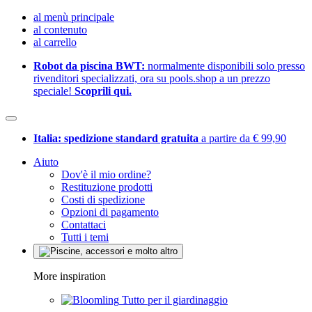
al menù principale
al contenuto
al carrello
Robot da piscina BWT:
normalmente disponibili solo presso
rivenditori specializzati, ora su pools.shop a un prezzo
speciale!
Scoprili qui.
Italia: spedizione standard gratuita
a partire da € 99,90
Aiuto
Dov'è il mio ordine?
Restituzione prodotti
Costi di spedizione
Opzioni di pagamento
Contattaci
Tutti i temi
More inspiration
Tutto per il giardinaggio