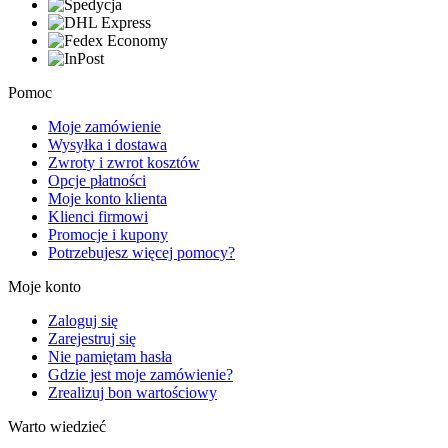
Pomoc
Moje zamówienie
Wysyłka i dostawa
Zwroty i zwrot kosztów
Opcje płatności
Moje konto klienta
Klienci firmowi
Promocje i kupony
Potrzebujesz więcej pomocy?
Moje konto
Zaloguj się
Zarejestruj się
Nie pamiętam hasła
Gdzie jest moje zamówienie?
Zrealizuj bon wartościowy
Warto wiedzieć