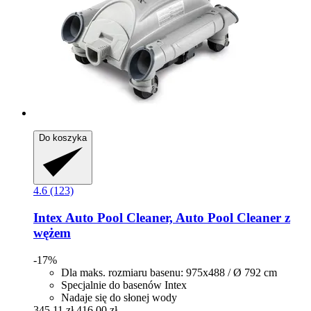
Do koszyka
4.6 (123)
Intex
Auto Pool Cleaner, Auto Pool Cleaner z
wężem
-17%
Dla maks. rozmiaru basenu: 975x488 / Ø 792 cm
Specjalnie do basenów Intex
Nadaje się do słonej wody
345,11 zł
416,00 zł