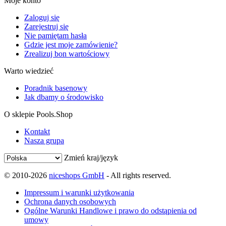
Moje konto
Zaloguj się
Zarejestruj się
Nie pamiętam hasła
Gdzie jest moje zamówienie?
Zrealizuj bon wartościowy
Warto wiedzieć
Poradnik basenowy
Jak dbamy o środowisko
O sklepie Pools.Shop
Kontakt
Nasza grupa
Zmień kraj/język
© 2010-2026
niceshops GmbH
- All rights reserved.
Impressum i warunki użytkowania
Ochrona danych osobowych
Ogólne Warunki Handlowe i prawo do odstąpienia od
umowy