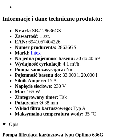
Informacje i dane techniczne produktu:
Nr art.:
SB-128636GS
Zawartość:
1 szt.
EAN:
6941057404226
Numer producenta:
28636GS
Marki:
Intex
Na jedną pojemność basenu:
20 do 40 m³
Wydajność cyrkulacji:
4,1 m³/h
Pompa samozasysająca:
Nie
Pojemność basenu do:
33.000 l, 20.000 l
Silnik Ampere:
15 A
Napięcie sieciowe:
230 V
Moc:
165 W
Zintegrowany timer:
Tak
Połączenie:
Ø 38 mm
Wkład filtra kartuszowego:
Typ A
Maksymalna temperatura wody:
35 °C
Opis
Pompa filtrująca kartuszowa typu Optimo 636G