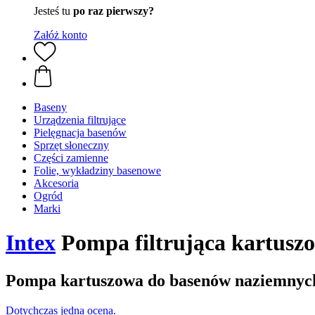
Jesteś tu
po raz pierwszy?
Załóż konto
Baseny
Urządzenia filtrujące
Pielęgnacja basenów
Sprzęt słoneczny
Części zamienne
Folie, wykładziny basenowe
Akcesoria
Ogród
Marki
Intex
Pompa filtrująca kartusz
Pompa kartuszowa do basenów naziemnyc
Dotychczas jedna ocena.