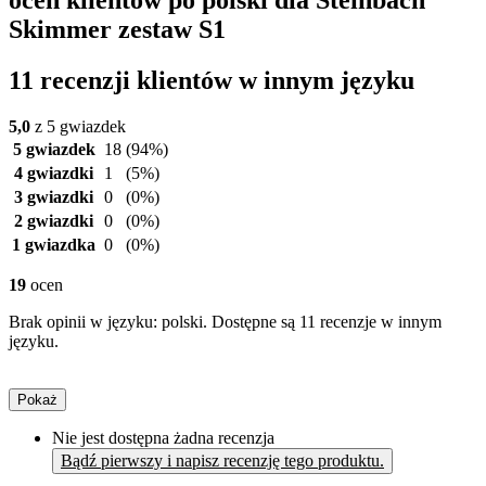
ocen klientów po polski dla Steinbach
Skimmer zestaw S1
11 recenzji klientów w innym języku
5,0
z 5 gwiazdek
5 gwiazdek
18
(94%)
4 gwiazdki
1
(5%)
3 gwiazdki
0
(0%)
2 gwiazdki
0
(0%)
1 gwiazdka
0
(0%)
19
ocen
Brak opinii w języku: polski. Dostępne są 11 recenzje w innym
języku.
Pokaż
Nie jest dostępna żadna recenzja
Bądź pierwszy i napisz recenzję tego produktu.