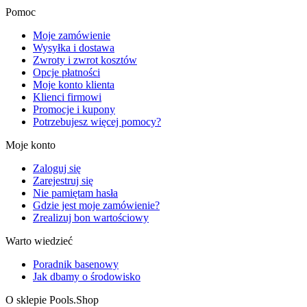
Pomoc
Moje zamówienie
Wysyłka i dostawa
Zwroty i zwrot kosztów
Opcje płatności
Moje konto klienta
Klienci firmowi
Promocje i kupony
Potrzebujesz więcej pomocy?
Moje konto
Zaloguj się
Zarejestruj się
Nie pamiętam hasła
Gdzie jest moje zamówienie?
Zrealizuj bon wartościowy
Warto wiedzieć
Poradnik basenowy
Jak dbamy o środowisko
O sklepie Pools.Shop