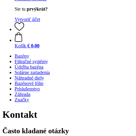
Ste tu
prvýkrát?
Vytvoriť účet
Košík
€ 0,00
Bazény
Filtračné systémy
Údržba bazéna
Solárne zariadenia
Náhradné diely
Bazénové fólie
Príslušenstvo
Záhrada
Značky
Kontakt
Často kladané otázky