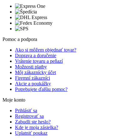
Pomoc a podpora
Ako si môžem objednať tovar?
Doprava a doručenie
Vrátenie tovaru a peňazí
Možnosti platby
Môj zákaznícky účet
Firemní zákazníci
Akcie a poukážky
Potrebujete ďalšiu pomoc?
Moje konto
Prihlásiť sa
Registrovať sa
Zabudli ste heslo?
Kde je moja zásielka?
Uplatniť poukaz