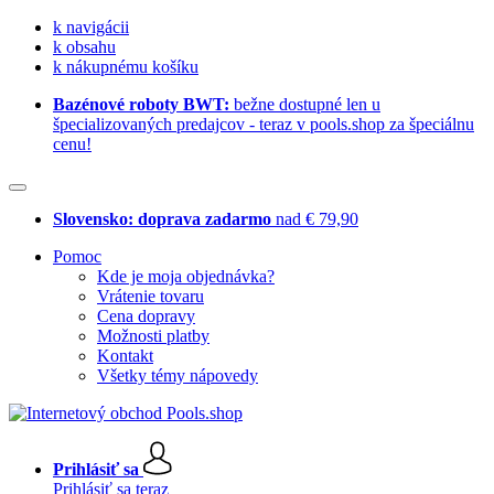
k navigácii
k obsahu
k nákupnému košíku
Bazénové roboty BWT:
bežne dostupné len u
špecializovaných predajcov - teraz v pools.shop za špeciálnu
cenu!
Slovensko: doprava zadarmo
nad € 79,90
Pomoc
Kde je moja objednávka?
Vrátenie tovaru
Cena dopravy
Možnosti platby
Kontakt
Všetky témy nápovedy
Prihlásiť sa
Prihlásiť sa teraz