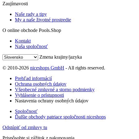
Zaujímavosti
Naše rady a tipy
My a naše životné prostredie
O online obchode Pools.Shop
Kontakt
Naša spoločnosť
Zmena krajiny/jazyka
© 2010-2026
niceshops GmbH
- All rights reserved.
Prehľad informácií
Ochrana osobných údajov
Všeobecné zmluvné a storno podmienky
Vyhlásenie o prístupnosti
Nastavenia ochrany osobných údajov
Spoločnosť
Ďalšie obchody patriace spoločnosti niceshops
Odstúpiť od zmluvy tu
Prispôsobte si zážitok z nakupovania