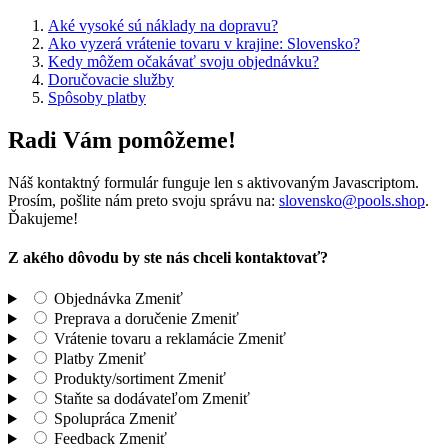
Aké vysoké sú náklady na dopravu?
Ako vyzerá vrátenie tovaru v krajine: Slovensko?
Kedy môžem očakávať svoju objednávku?
Doručovacie služby
Spôsoby platby
Radi Vám pomôžeme!
Náš kontaktný formulár funguje len s aktivovaným Javascriptom.
Prosím, pošlite nám preto svoju správu na:
slovensko@pools.shop
.
Ďakujeme!
Z akého dôvodu by ste nás chceli kontaktovať?
Objednávka
Zmeniť
Preprava a doručenie
Zmeniť
Vrátenie tovaru a reklamácie
Zmeniť
Platby
Zmeniť
Produkty/sortiment
Zmeniť
Staňte sa dodávateľom
Zmeniť
Spolupráca
Zmeniť
Feedback
Zmeniť