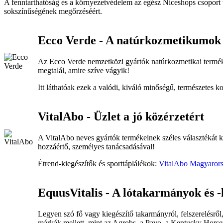
A fenntarthatóság és a környezetvédelem az egész Niceshops csoport v
sokszínűségének megőrzéséért.
Ecco Verde - A natúrkozmetikumok 
Az Ecco Verde nemzetközi gyártók natúrkozmetikai terméke
megtalál, amire szíve vágyik!
Itt láthatóak ezek a valódi, kiváló minőségű, természetes
VitalAbo - Üzlet a jó közérzetért
A VitalAbo neves gyártók termékeinek széles választékát kín
hozzáértő, személyes tanácsadásával!
Étrend-kiegészítők és sporttáplálékok:
VitalAbo Magyaror
EquusVitalis - A lótakarmányok és -
Legyen szó fő vagy kiegészítő takarmányról, felszerelésről, 
márkák mellett, mint az Agrobs, a Pavo, a Kentucky Horsew