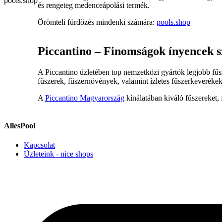
és rengeteg medenceápolási termék.
Örömteli fürdőzés mindenki számára:
pools.shop
Piccantino – Finomságok ínyencek 
A Piccantino üzletében top nemzetközi gyártók legjobb fűsz
fűszerek, fűszernövények, valamint ízletes fűszerkeverékek
A
Piccantino Magyarország
kínálatában kiváló fűszereket, 
AllesPool
Kapcsolat
Üzleteink - nice shops