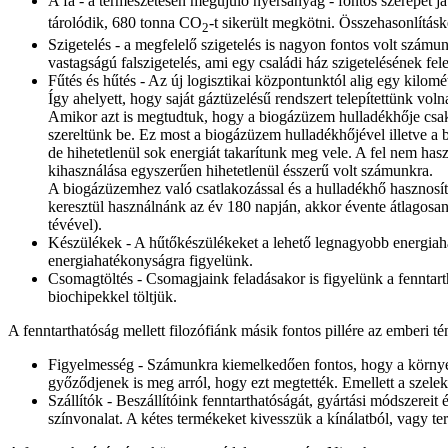
A fa - a természetesen megújuló nyersanyag - fontos szerepet 
tárolódik, 680 tonna CO
-t sikerült megkötni. Összehasonlítá
2
Szigetelés - a megfelelő szigetelés is nagyon fontos volt szám
vastagságú falszigetelés, ami egy családi ház szigetelésének fel
Fűtés és hűtés - Az új logisztikai központunktól alig egy kilomé
Így ahelyett, hogy saját gáztüzelésű rendszert telepítettünk vol
Amikor azt is megtudtuk, hogy a biogázüzem hulladékhője csak 
szereltünk be. Ez most a biogázüzem hulladékhőjével illetve 
de hihetetlenül sok energiát takarítunk meg vele. A fel nem has
kihasználása egyszerűen hihetetlenül ésszerű volt számunkra.
A biogázüzemhez való csatlakozással és a hulladékhő hasznosít
keresztül használnánk az év 180 napján, akkor évente átlagos
tévével).
Készülékek - A hűtőkészülékeket a lehető legnagyobb energiaha
energiahatékonyságra figyelünk.
Csomagtöltés - Csomagjaink feladásakor is figyelünk a fenntar
biochipekkel töltjük.
A fenntarthatóság mellett filozófiánk másik fontos pillére az emberi t
Figyelmesség - Számunkra kiemelkedően fontos, hogy a környez
győződjenek is meg arról, hogy ezt megtették. Emellett a szelek
Szállítók - Beszállítóink fenntarthatóságát, gyártási módszereit
színvonalat. A kétes termékeket kivesszük a kínálatból, vagy t