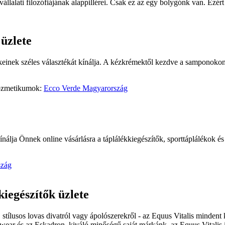
állalati filozófiájának alappillérei. Csak ez az egy bolygónk van. Ezé
üzlete
inek széles választékát kínálja. A kézkrémektől kezdve a samponokon 
 kozmetikumok:
Ecco Verde Magyarország
álja Önnek online vásárlásra a táplálékkiegészítők, sporttáplálékok és t
szág
kiegészítők üzlete
stílusos lovas divatról vagy ápolószerekről - az Equus Vitalis mindent k
ear és az Eskadron, kiváló minőségű saját márkánk, az Equus Vitalis i