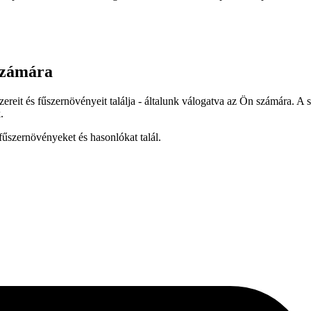
számára
ereit és fűszernövényeit találja - általunk válogatva az Ön számára. A 
.
fűszernövényeket és hasonlókat talál.