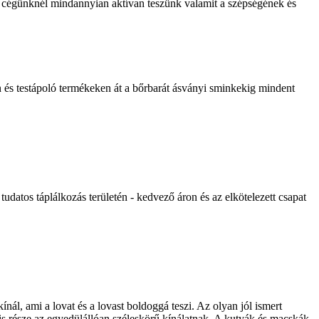
rt cégünknél mindannyian aktívan teszünk valamit a szépségének és
és testápoló termékeken át a bőrbarát ásványi sminkekig mindent
udatos táplálkozás területén - kedvező áron és az elkötelezett csapat
ínál, ami a lovat és a lovast boldoggá teszi. Az olyan jól ismert
s része az egyedülállóan széleskörű kínálatnak. A kutyák és macskák