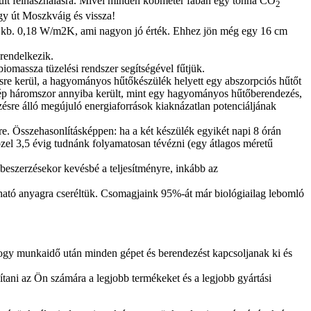
erült felhasználásra. Mivel minden köbméter fában egy tonna CO
2
gy út Moszkváig és vissza!
téke kb. 0,18 W/m2K, ami nagyon jó érték. Ehhez jön még egy 16 cm
 rendelkezik.
biomassza tüzelési rendszer segítségével fűtjük.
ésre kerül, a hagyományos hűtőkészülék helyett egy abszorpciós hűtőt
gép háromszor annyiba került, mint egy hagyományos hűtőberendezés,
ezésre álló megújuló energiaforrások kiaknázatlan potenciáljának
e. Összehasonlításképpen: ha a két készülék egyikét napi 8 órán
el 3,5 évig tudnánk folyamatosan tévézni (egy átlagos méretű
beszerzésekor kevésbé a teljesítményre, inkább az
lható anyagra cseréltük. Csomagjaink 95%-át már biológiailag lebomló
ogy munkaidő után minden gépet és berendezést kapcsoljanak ki és
sítani az Ön számára a legjobb termékeket és a legjobb gyártási