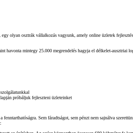
t, egy olyan osztrák vállalkozás vagyunk, amely online üzletek fejlesz
t havonta mintegy 25.000 megrendelés hagyja el délkelet-ausztriai logi
lszolgálatunkkal
lapján próbáljuk fejleszteni üzleteinket
 a fenntarthatóságra. Sem fáradtságot, sem pénzt nem sajnálva szerettün
: