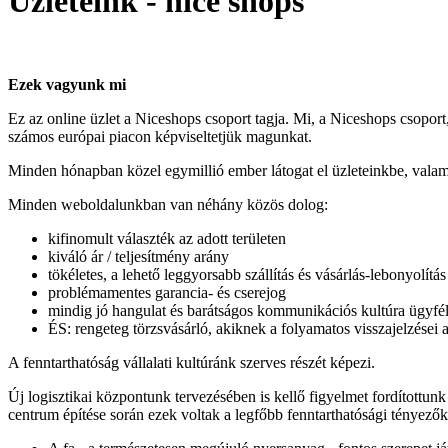
Üzleteink - nice shops
Ezek vagyunk mi
Ez az online üzlet a Niceshops csoport tagja. Mi, a Niceshops csopor
számos európai piacon képviseltetjük magunkat.
Minden hónapban közel egymillió ember látogat el üzleteinkbe, valamin
Minden weboldalunkban van néhány közös dolog:
kifinomult választék az adott területen
kiváló ár / teljesítmény arány
tökéletes, a lehető leggyorsabb szállítás és vásárlás-lebonyolítás
problémamentes garancia- és cserejog
mindig jó hangulat és barátságos kommunikációs kultúra ügyfé
ÉS: rengeteg törzsvásárló, akiknek a folyamatos visszajelzései a
A fenntarthatóság vállalati kultúránk szerves részét képezi.
Új logisztikai központunk tervezésében is kellő figyelmet fordítottunk
centrum építése során ezek voltak a legfőbb fenntarthatósági tényezők