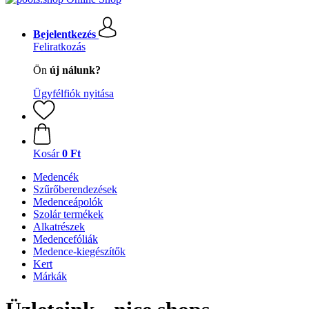
Bejelentkezés
Feliratkozás
Ön
új nálunk?
Ügyfélfiók nyitása
Kosár
0 Ft
Medencék
Szűrőberendezések
Medenceápolók
Szolár termékek
Alkatrészek
Medencefóliák
Medence-kiegészítők
Kert
Márkák