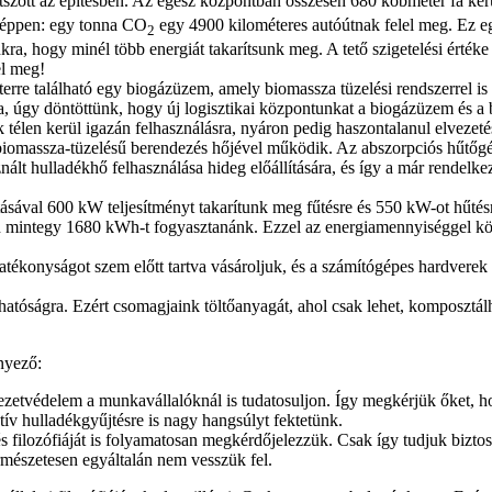
játszott az építésben. Az egész központban összesen 680 köbméter fa k
sképpen: egy tonna CO
egy 4900 kilométeres autóútnak felel meg. Ez e
2
unkra, hogy minél több energiát takarítsunk meg. A tető szigetelési ér
el meg!
terre található egy biogázüzem, amely biomassza tüzelési rendszerrel is
na, úgy döntöttünk, hogy új logisztikai központunkat a biogázüzem és a 
télen kerül igazán felhasználásra, nyáron pedig haszontalanul elvezet
a biomassza-tüzelésű berendezés hőjével működik. Az abszorpciós hűtő
znált hulladékhő felhasználása hideg előállítására, és így a már rendelk
ásával 600 kW teljesítményt takarítunk meg fűtésre és 550 kW-ot hűtésr
an mintegy 1680 kWh-t fogyasztanánk. Ezzel az energiamennyiséggel köz
tékonyságot szem előtt tartva vásároljuk, és a számítógépes hardverek 
thatóságra. Ezért csomagjaink töltőanyagát, ahol csak lehet, komposztá
ényező:
etvédelem a munkavállalóknál is tudatosuljon. Így megkérjük őket, h
tív hulladékgyűjtésre is nagy hangsúlyt fektetünk.
 és filozófiáját is folyamatosan megkérdőjelezzük. Csak így tudjuk bizto
ermészetesen egyáltalán nem vesszük fel.