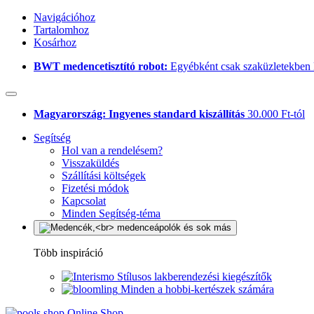
Navigációhoz
Tartalomhoz
Kosárhoz
BWT medencetisztító robot:
Egyébként csak szaküzletekben 
Magyarország: Ingyenes standard kiszállítás
30.000 Ft-tól
Segítség
Hol van a rendelésem?
Visszaküldés
Szállítási költségek
Fizetési módok
Kapcsolat
Minden Segítség-téma
Több inspiráció
Stílusos lakberendezési kiegészítők
Minden a hobbi-kertészek számára