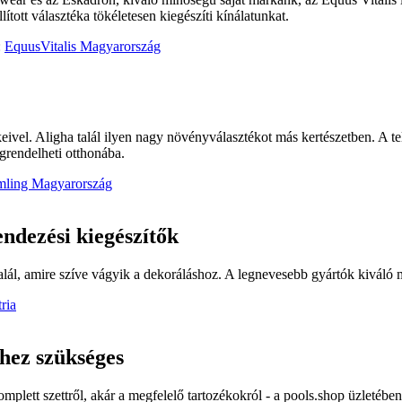
ított választéka tökéletesen kiegészíti kínálatunkat.
:
EquusVitalis Magyarország
ivel. Aligha talál ilyen nagy növényválasztékot más kertészetben. A te
grendelheti otthonába.
mling Magyarország
ndezési kiegészítők
alál, amire szíve vágyik a dekoráláshoz. A legnevesebb gyártók kiváló 
ria
hez szükséges
plett szettről, akár a megfelelő tartozékokról - a pools.shop üzletébe