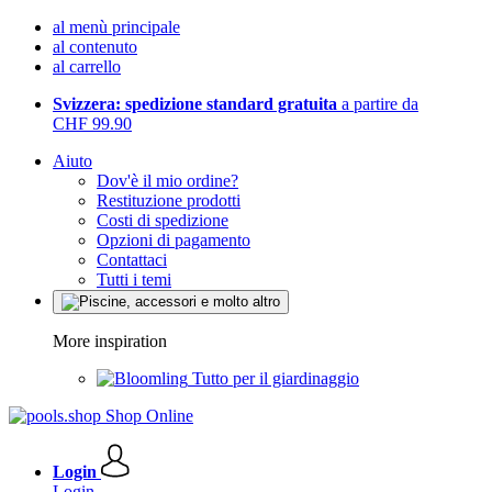
al menù principale
al contenuto
al carrello
Svizzera: spedizione standard gratuita
a partire da
CHF 99.90
Aiuto
Dov'è il mio ordine?
Restituzione prodotti
Costi di spedizione
Opzioni di pagamento
Contattaci
Tutti i temi
More inspiration
Tutto per il giardinaggio
Login
Login