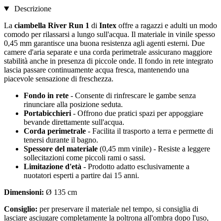
Descrizione
La
ciambella River Run 1
di
Intex
offre a ragazzi e adulti un modo
comodo per rilassarsi a lungo sull'acqua. Il materiale in vinile spesso
0,45 mm garantisce una buona resistenza agli agenti esterni. Due
camere d'aria separate e una corda perimetrale assicurano maggiore
stabilità anche in presenza di piccole onde. Il fondo in rete integrato
lascia passare continuamente acqua fresca, mantenendo una
piacevole sensazione di freschezza.
Fondo in rete
- Consente di rinfrescare le gambe senza
rinunciare alla posizione seduta.
Portabicchieri
- Offrono due pratici spazi per appoggiare
bevande direttamente sull'acqua.
Corda perimetrale
- Facilita il trasporto a terra e permette di
tenersi durante il bagno.
Spessore del materiale
(0,45 mm vinile) - Resiste a leggere
sollecitazioni come piccoli rami o sassi.
Limitazione d'età
- Prodotto adatto esclusivamente a
nuotatori esperti a partire dai 15 anni.
Dimensioni:
Ø 135 cm
Consiglio:
per preservare il materiale nel tempo, si consiglia di
lasciare asciugare completamente la poltrona all'ombra dopo l'uso,