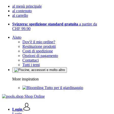
al menù principale
al contenuto
al carrello
Svizzera: spedizione standard gratuita
a partire da
CHF 99.90
Aiuto
Dov'è il mio ordine?
Restituzione prodotti
Costi di spedizione
Opzioni di pagamento
Contattaci
Tutti i temi
More inspiration
Tutto per il giardinaggio
Login
Login