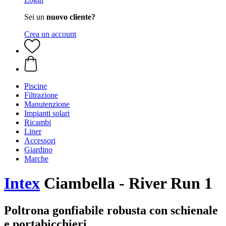
Sei un
nuovo cliente?
Crea un account
Piscine
Filtrazione
Manutenzione
Impianti solari
Ricambi
Liner
Accessori
Giardino
Marche
Intex
Ciambella - River Run 1
Poltrona gonfiabile robusta con schienale
e portabicchieri