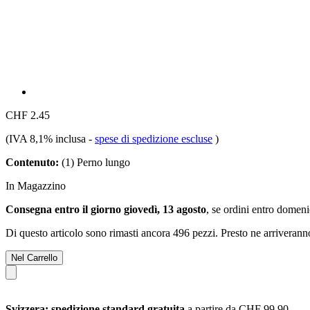
CHF 2.45
(IVA 8,1% inclusa
-
spese di spedizione escluse
)
Contenuto:
(1) Perno lungo
In Magazzino
Consegna entro il giorno giovedì, 13 agosto
, se ordini entro
domenic
Di questo articolo sono rimasti ancora 496 pezzi. Presto ne arriverann
Nel Carrello
Svizzera: spedizione standard gratuita
a partire da CHF 99.90