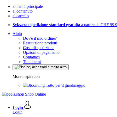
al menù principale
al contenuto
al carrello
Svizzera: spedizione standard gratuita
a partire da CHF 99.
Aiuto
Dov'è il mio ordine?
Restituzione prodotti
Costi di spedizione
Opzioni di pagamento
Contattaci
Tutti i temi
More inspiration
Tutto per il giardinaggio
Login
Login