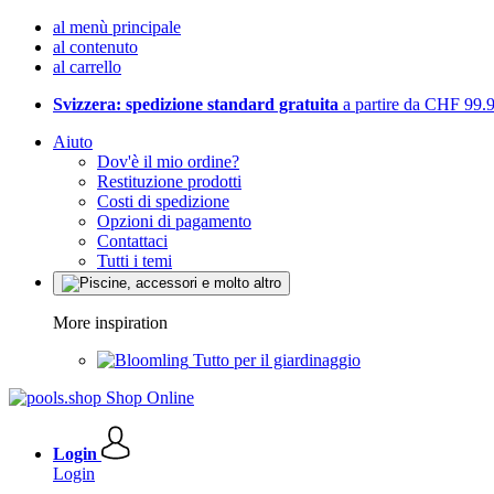
al menù principale
al contenuto
al carrello
Svizzera: spedizione standard gratuita
a partire da CHF 99.
Aiuto
Dov'è il mio ordine?
Restituzione prodotti
Costi di spedizione
Opzioni di pagamento
Contattaci
Tutti i temi
More inspiration
Tutto per il giardinaggio
Login
Login