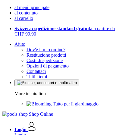
al menù principale
al contenuto
al carrello
Svizzera: spedizione standard gratuita
a partire da
CHF 99.90
Aiuto
Dov'è il mio ordine?
Restituzione prodotti
Costi di spedizione
Opzioni di pagamento
Contattaci
Tutti i temi
More inspiration
Tutto per il giardinaggio
Login
Login