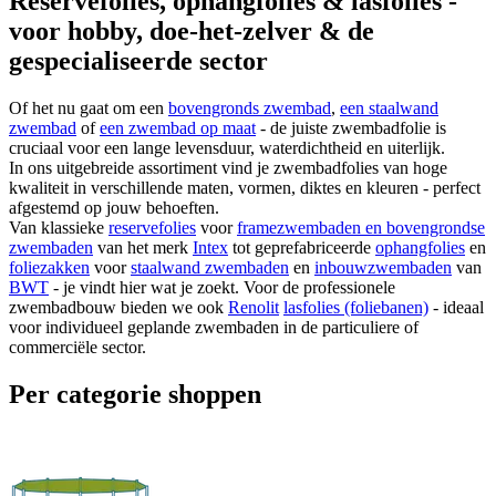
Reservefolies, ophangfolies & lasfolies -
voor hobby, doe-het-zelver & de
gespecialiseerde sector
Of het nu gaat om een
bovengronds zwembad
,
een staalwand
zwembad
of
een zwembad op maat
- de juiste zwembadfolie is
cruciaal voor een lange levensduur, waterdichtheid en uiterlijk.
In ons uitgebreide assortiment vind je zwembadfolies van hoge
kwaliteit in verschillende maten, vormen, diktes en kleuren - perfect
afgestemd op jouw behoeften.
Van klassieke
reservefolies
voor
framezwembaden en bovengrondse
zwembaden
van het merk
Intex
tot geprefabriceerde
ophangfolies
en
foliezakken
voor
staalwand zwembaden
en
inbouwzwembaden
van
BWT
- je vindt hier wat je zoekt. Voor de professionele
zwembadbouw bieden we ook
Renolit
lasfolies (foliebanen)
- ideaal
voor individueel geplande zwembaden in de particuliere of
commerciële sector.
Per categorie shoppen