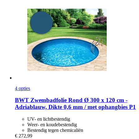
4 opties
BWT
Zwembadfolie Rond Ø 300 x 120 cm -​
Adriablauw, Dikte 0,6 mm / met ophangbies P1
UV- en lichtbestendig
Weer- en koudebestendig
Bestendig tegen chemicaliën
€ 272,99