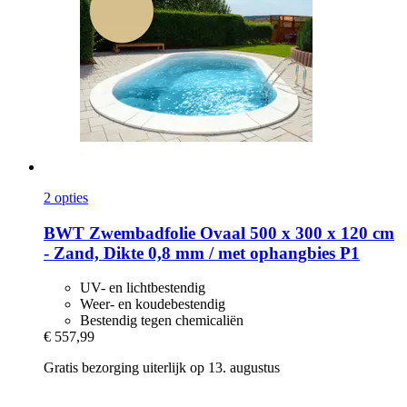
2 opties
BWT
Zwembadfolie Ovaal 500 x 300 x 120 cm
-​ Zand, Dikte 0,8 mm / met ophangbies P1
UV- en lichtbestendig
Weer- en koudebestendig
Bestendig tegen chemicaliën
€ 557,99
Gratis bezorging uiterlijk op 13. augustus