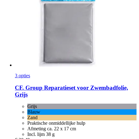
3 opties
CF. Group
Reparatieset voor Zwembadfolie,
Grijs
Grijs
Blauw
Zand
Praktische onmiddellijke hulp
Afmeting ca. 22 x 17 cm
Incl. lijm 38 g