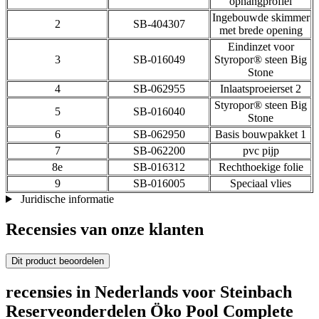
ophangprofiel
Ingebouwde skimmer
2
SB-404307
met brede opening
Eindinzet voor
3
SB-016049
Styropor® steen Big
Stone
4
SB-062955
Inlaatsproeierset 2
Styropor® steen Big
5
SB-016040
Stone
6
SB-062950
Basis bouwpakket 1
7
SB-062200
pvc pijp
8e
SB-016312
Rechthoekige folie
9
SB-016005
Speciaal vlies
Juridische informatie
Recensies van onze klanten
Dit product beoordelen
recensies in Nederlands voor Steinbach
Reserveonderdelen Öko Pool Complete