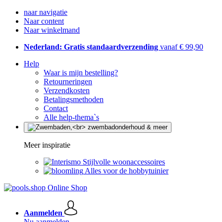
naar navigatie
Naar content
Naar winkelmand
Nederland: Gratis standaardverzending
vanaf € 99,90
Help
Waar is mijn bestelling?
Retourneringen
Verzendkosten
Betalingsmethoden
Contact
Alle help-thema`s
Meer inspiratie
Stijlvolle woonaccessoires
Alles voor de hobbytuinier
Aanmelden
Nu aanmelden