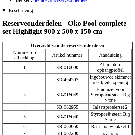
Merken:
Steinbach Reserveonderdelen
Beschrijving
Reserveonderdelen - Öko Pool complete
set Highlight 900 x 500 x 150 cm
Overzicht van de reserveonderdelen
Nummer op
Artikel nummer
Aanduiding
afbeelding
Aluminium
1
SB-016000
ophangprofiel
Ingebouwde skimmer
2
SB-404307
met brede opening
Eindinzet voor
3
SB-016049
Styropor® steen Big
Stone
4
SB-062955
Inlaatsproeierset 2
Styropor® steen Big
5
SB-016040
Stone
6
SB-062950
Basis bouwpakket 1
7
SB-062200
pvc pijp