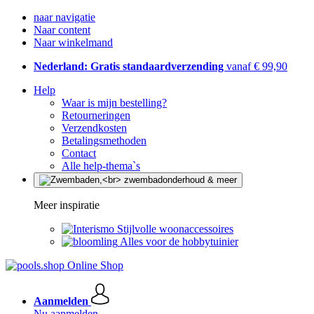
naar navigatie
Naar content
Naar winkelmand
Nederland: Gratis standaardverzending
vanaf € 99,90
Help
Waar is mijn bestelling?
Retourneringen
Verzendkosten
Betalingsmethoden
Contact
Alle help-thema`s
Meer inspiratie
Stijlvolle woonaccessoires
Alles voor de hobbytuinier
Aanmelden
Nu aanmelden