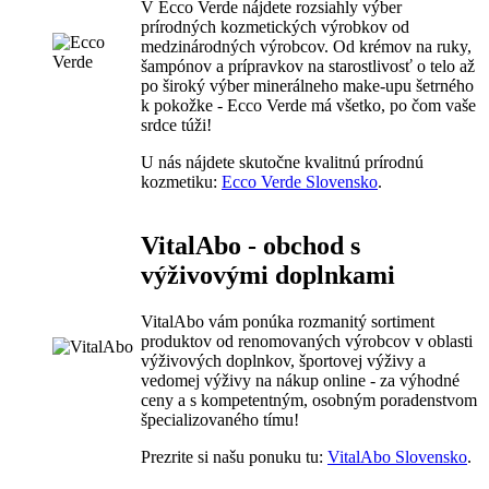
V Ecco Verde nájdete rozsiahly výber
prírodných kozmetických výrobkov od
medzinárodných výrobcov. Od krémov na ruky,
šampónov a prípravkov na starostlivosť o telo až
po široký výber minerálneho make-upu šetrného
k pokožke - Ecco Verde má všetko, po čom vaše
srdce túži!
U nás nájdete skutočne kvalitnú prírodnú
kozmetiku:
Ecco Verde Slovensko
.
VitalAbo - obchod s
výživovými doplnkami
VitalAbo vám ponúka rozmanitý sortiment
produktov od renomovaných výrobcov v oblasti
výživových doplnkov, športovej výživy a
vedomej výživy na nákup online - za výhodné
ceny a s kompetentným, osobným poradenstvom
špecializovaného tímu!
Prezrite si našu ponuku tu:
VitalAbo Slovensko
.