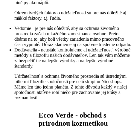
biočipy ako náplň.
Okrem tvrdých faktov o udržateľnosti sú pre nás dôležité aj
mäkké faktory, t.j. ľudia.
Vedomie - je pre nás dôležité, aby sa ochrana životného
prostredia začala u každého zamestnanca osobne. Preto
dbáme na to, aby boli všetky zariadenia mimo pracovného
času vypnuté. Dôraz kladieme aj na správne triedenie odpadu.
Dodávatelia - neustále kontrolujeme aj udržateľnosť, výrobné
metódy a filozofiu našich dodávateľov. Len tak vám môžeme
zabezpečiť tie najlepšie výrobky a najlepšie výrobné
štandardy.
Udržateľnosť a ochrana životného prostredia sú ústrednými
piliermi filozofie spoločnosti pre celú skupinu Niceshops.
Máme len túto jednu planétu. Z tohto dôvodu každý v našej
spoločnosti aktívne robí niečo pre zachovanie jej krásy a
rozmanitosti.
Ecco Verde - obchod s
prírodnou kozmetikou