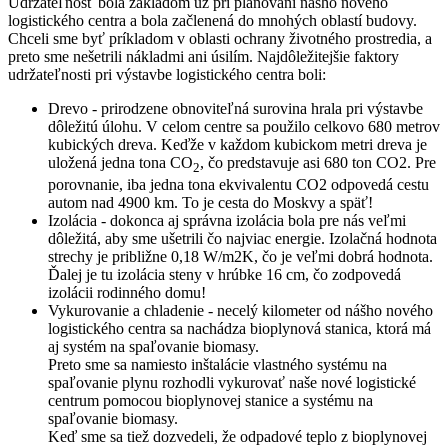
Udržateľnosť bola základom už pri plánovaní nášho nového
logistického centra a bola začlenená do mnohých oblastí budovy.
Chceli sme byť príkladom v oblasti ochrany životného prostredia, a
preto sme nešetrili nákladmi ani úsilím. Najdôležitejšie faktory
udržateľnosti pri výstavbe logistického centra boli:
Drevo - prirodzene obnoviteľná surovina hrala pri výstavbe
dôležitú úlohu. V celom centre sa použilo celkovo 680 metrov
kubických dreva. Keďže v každom kubickom metri dreva je
uložená jedna tona CO
, čo predstavuje asi 680 ton CO2. Pre
2
porovnanie, iba jedna tona ekvivalentu CO2 odpovedá cestu
autom nad 4900 km. To je cesta do Moskvy a späť!
Izolácia - dokonca aj správna izolácia bola pre nás veľmi
dôležitá, aby sme ušetrili čo najviac energie. Izolačná hodnota
strechy je približne 0,18 W/m2K, čo je veľmi dobrá hodnota.
Ďalej je tu izolácia steny v hrúbke 16 cm, čo zodpovedá
izolácii rodinného domu!
Vykurovanie a chladenie - necelý kilometer od nášho nového
logistického centra sa nachádza bioplynová stanica, ktorá má
aj systém na spaľovanie biomasy.
Preto sme sa namiesto inštalácie vlastného systému na
spaľovanie plynu rozhodli vykurovať naše nové logistické
centrum pomocou bioplynovej stanice a systému na
spaľovanie biomasy.
Keď sme sa tiež dozvedeli, že odpadové teplo z bioplynovej