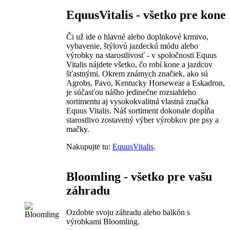
EquusVitalis - všetko pre kone
Či už ide o hlavné alebo doplnkové krmivo,
vybavenie, štýlovú jazdeckú módu alebo
výrobky na starostlivosť - v spoločnosti Equus
Vitalis nájdete všetko, čo robí kone a jazdcov
šťastnými. Okrem známych značiek, ako sú
Agrobs, Pavo, Kentucky Horsewear a Eskadron,
je súčasťou nášho jedinečne rozsiahleho
sortimentu aj vysokokvalitná vlastná značka
Equus Vitalis. Náš sortiment dokonale dopĺňa
starostlivo zostavený výber výrobkov pre psy a
mačky.
Nakupujte tu:
EquusVitalis
.
Bloomling - všetko pre vašu
záhradu
Ozdobte svoju záhradu alebo balkón s
výrobkami Bloomling.