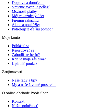
Doprava a doručenie
Vrátenie tovaru a peňazí
Možnosti platby
Môj zákaznícky účet
Firemní zákazníci
Akcie a poukážky
Potrebujete ďalšiu pomoc?
Moje konto
Prihlásiť sa
Registrovať sa
Zabudli ste heslo?
Kde je moja zásielka?
Uplatniť poukaz
Zaujímavosti
Naše rady a tipy
My a naše životné prostredie
O online obchode Pools.Shop
Kontakt
Naša spoločnosť