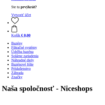
Ste tu
prvýkrát?
Vytvoriť účet
Košík
€ 0,00
Bazény
Filtračné systémy
Údržba bazéna
Solárne zariadenia
Náhradné diely
Bazénové fólie
Príslušenstvo
Záhrada
Značky
Naša spoločnosť - Niceshops