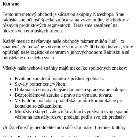
Kto sme
Tento internetový obchod je súčasťou skupiny Niceshops. Sme
rakúska spoločnosť špecializujúca sa na vývoj online obchodov v
rôznych produktových segmentoch. Teraz sme zastúpení na
niekoľkých európskych trhoch.
Každý mesiac navštevuje naše obchody takmer milión ľudí - to
znamená, že mesačne vytvoríme viac ako 25 000 objednávok, ktoré
opúšťajú naše logistické centrum v juhovýchodnom Rakúsku a sú
odosielané do celého sveta.
Všetky naše webové stránky majú niekoľko spoločných znakov:
Kvalitne zoradenú ponuku z príslušnej oblasti.
Skvelý pomer cena/výkon.
Dokonalé, čo najrýchlejšie dodanie a spracovanie nákupu.
Bezproblémová záruka a právo na výmenu tovaru.
Vždy dobrá nálada a priateľská kultúra komunikácie pri
kontakte so zákazníkom.
Množstvo stálych zákazníkov, ktorí využívajú svoju spätnú
väzbu na neustály rozvoj predajní podľa svojich predstáv.
Udržateľnosť je neoddeliteľnou súčasťou našej firemnej kultúry.