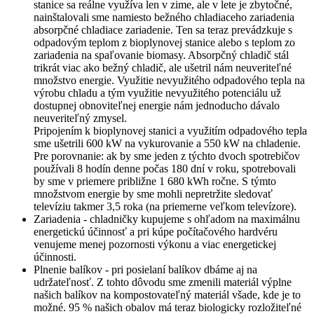
stanice sa reálne využíva len v zime, ale v lete je zbytočné,
nainštalovali sme namiesto bežného chladiaceho zariadenia
absorpčné chladiace zariadenie. Ten sa teraz prevádzkuje s
odpadovým teplom z bioplynovej stanice alebo s teplom zo
zariadenia na spaľovanie biomasy. Absorpčný chladič stál
trikrát viac ako bežný chladič, ale ušetril nám neuveriteľné
množstvo energie. Využitie nevyužitého odpadového tepla na
výrobu chladu a tým využitie nevyužitého potenciálu už
dostupnej obnoviteľnej energie nám jednoducho dávalo
neuveriteľný zmysel.
Pripojením k bioplynovej stanici a využitím odpadového tepla
sme ušetrili 600 kW na vykurovanie a 550 kW na chladenie.
Pre porovnanie: ak by sme jeden z týchto dvoch spotrebičov
používali 8 hodín denne počas 180 dní v roku, spotrebovali
by sme v priemere približne 1 680 kWh ročne. S týmto
množstvom energie by sme mohli nepretržite sledovať
televíziu takmer 3,5 roka (na priemerne veľkom televízore).
Zariadenia - chladničky kupujeme s ohľadom na maximálnu
energetickú účinnosť a pri kúpe počítačového hardvéru
venujeme menej pozornosti výkonu a viac energetickej
účinnosti.
Plnenie balíkov - pri posielaní balíkov dbáme aj na
udržateľnosť. Z tohto dôvodu sme zmenili materiál výplne
našich balíkov na kompostovateľný materiál všade, kde je to
možné. 95 % našich obalov má teraz biologicky rozložiteľné