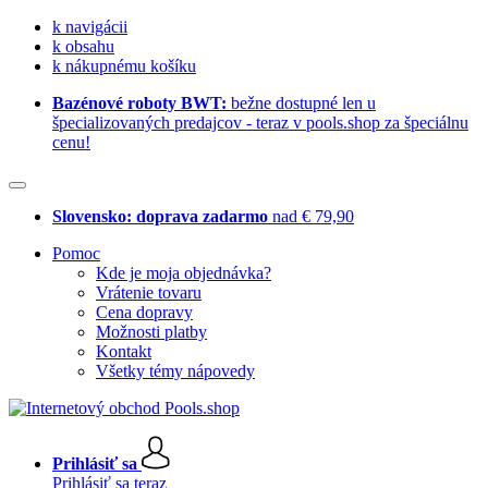
k navigácii
k obsahu
k nákupnému košíku
Bazénové roboty BWT:
bežne dostupné len u
špecializovaných predajcov - teraz v pools.shop za špeciálnu
cenu!
Slovensko: doprava zadarmo
nad € 79,90
Pomoc
Kde je moja objednávka?
Vrátenie tovaru
Cena dopravy
Možnosti platby
Kontakt
Všetky témy nápovedy
Prihlásiť sa
Prihlásiť sa teraz