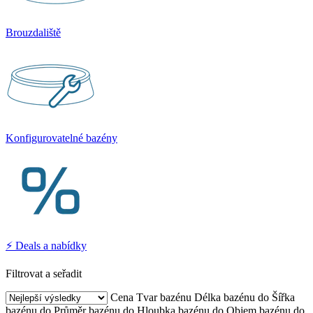
Brouzdaliště
Konfigurovatelné bazény
⚡ Deals a nabídky
Filtrovat a seřadit
Cena
Tvar bazénu
Délka bazénu do
Šířka
bazénu do
Průměr bazénu do
Hloubka bazénu do
Objem bazénu do