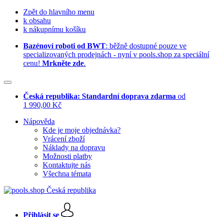
Zpět do hlavního menu
k obsahu
k nákupnímu košíku
Bazénoví roboti od BWT
: běžně dostupné pouze ve
specializovaných prodejnách - nyní v pools.shop za speciální
cenu!
Mrkněte zde
.
Česká republika: Standardní doprava zdarma
od
1 990,00 Kč
Nápověda
Kde je moje objednávka?
Vrácení zboží
Náklady na dopravu
Možnosti platby
Kontaktujte nás
Všechna témata
Přihlásit se