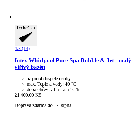
Do košíku
4.8 (13)
Intex
Whirlpool Pure-​Spa Bubble & Jet -​ malý
vířivý bazén
až pro 4 dospělé osoby
max. Teplota vody: 40 °C
doba ohřevu: 1,5 - 2,5 °C/h
21 409,00 Kč
Doprava zdarma do 17. srpna