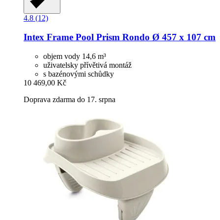
4.8 (12)
Intex
Frame Pool Prism Rondo Ø 457 x 107 cm
objem vody 14,6 m³
uživatelsky přívětivá montáž
s bazénovými schůdky
10 469,00 Kč
Doprava zdarma do 17. srpna