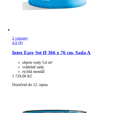
2 varianty
4.9 (8)
Intex
Easy Set Ø 366 x 76 cm, Sada A
objem vody 5,6 m³
volitelné sady
rychlá montáž
1 729,00 Kč
Doručení do 12. srpna