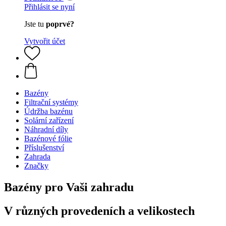
Přihlásit se nyní
Jste tu
poprvé?
Vytvořit účet
Bazény
Filtrační systémy
Údržba bazénu
Solární zařízení
Náhradní díly
Bazénové fólie
Příslušenství
Zahrada
Značky
Bazény pro Vaši zahradu
V různých provedeních a velikostech