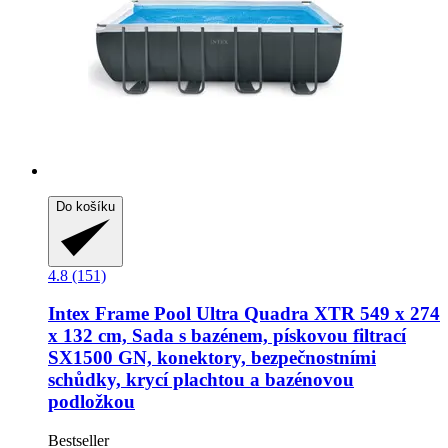
Do košíku
4.8 (151)
Intex
Frame Pool Ultra Quadra XTR 549 x 274
x 132 cm, Sada s bazénem, pískovou filtrací
SX1500 GN, konektory, bezpečnostními
schůdky, krycí plachtou a bazénovou
podložkou
Bestseller