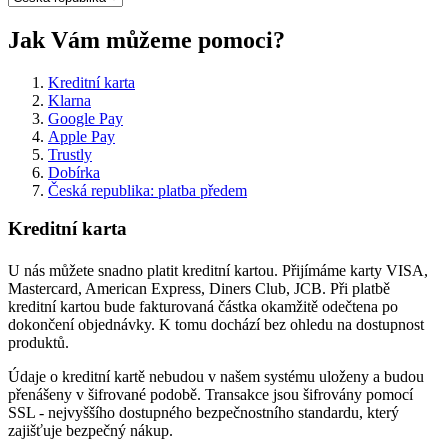
Jak Vám můžeme pomoci?
Kreditní karta
Klarna
Google Pay
Apple Pay
Trustly
Dobírka
Česká republika: platba předem
Kreditní karta
U nás můžete snadno platit kreditní kartou. Přijímáme karty VISA,
Mastercard, American Express, Diners Club, JCB. Při platbě
kreditní kartou bude fakturovaná částka okamžitě odečtena po
dokončení objednávky. K tomu dochází bez ohledu na dostupnost
produktů.
Údaje o kreditní kartě nebudou v našem systému uloženy a budou
přenášeny v šifrované podobě. Transakce jsou šifrovány pomocí
SSL - nejvyššího dostupného bezpečnostního standardu, který
zajišťuje bezpečný nákup.