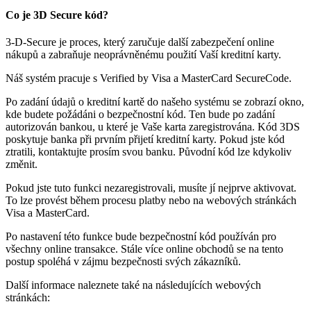
Co je 3D Secure kód?
3-D-Secure je proces, který zaručuje další zabezpečení online
nákupů a zabraňuje neoprávněnému použití Vaší kreditní karty.
Náš systém pracuje s Verified by Visa a MasterCard SecureCode.
Po zadání údajů o kreditní kartě do našeho systému se zobrazí okno,
kde budete požádáni o bezpečnostní kód. Ten bude po zadání
autorizován bankou, u které je Vaše karta zaregistrována. Kód 3DS
poskytuje banka při prvním přijetí kreditní karty. Pokud jste kód
ztratili, kontaktujte prosím svou banku. Původní kód lze kdykoliv
změnit.
Pokud jste tuto funkci nezaregistrovali, musíte jí nejprve aktivovat.
To lze provést během procesu platby nebo na webových stránkách
Visa a MasterCard.
Po nastavení této funkce bude bezpečnostní kód používán pro
všechny online transakce. Stále více online obchodů se na tento
postup spoléhá v zájmu bezpečnosti svých zákazníků.
Další informace naleznete také na následujících webových
stránkách: