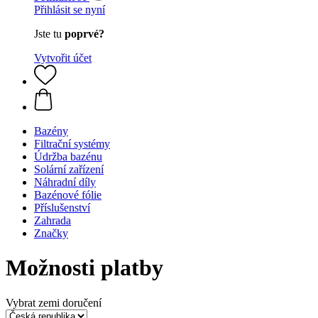
Přihlásit se nyní
Jste tu
poprvé?
Vytvořit účet
Bazény
Filtrační systémy
Údržba bazénu
Solární zařízení
Náhradní díly
Bazénové fólie
Příslušenství
Zahrada
Značky
Možnosti platby
Vybrat zemi doručení