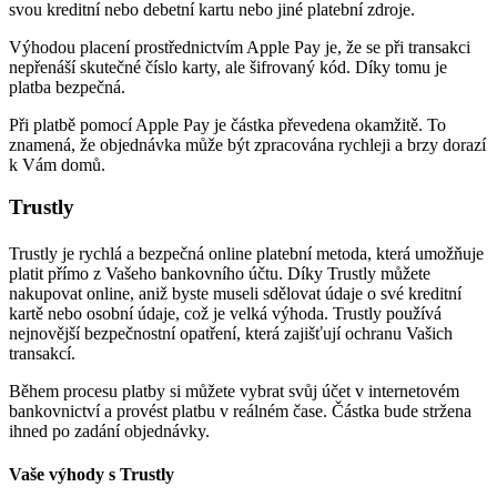
svou kreditní nebo debetní kartu nebo jiné platební zdroje.
Výhodou placení prostřednictvím Apple Pay je, že se při transakci
nepřenáší skutečné číslo karty, ale šifrovaný kód. Díky tomu je
platba bezpečná.
Při platbě pomocí Apple Pay je částka převedena okamžitě. To
znamená, že objednávka může být zpracována rychleji a brzy dorazí
k Vám domů.
Trustly
Trustly je rychlá a bezpečná online platební metoda, která umožňuje
platit přímo z Vašeho bankovního účtu. Díky Trustly můžete
nakupovat online, aniž byste museli sdělovat údaje o své kreditní
kartě nebo osobní údaje, což je velká výhoda. Trustly používá
nejnovější bezpečnostní opatření, která zajišťují ochranu Vašich
transakcí.
Během procesu platby si můžete vybrat svůj účet v internetovém
bankovnictví a provést platbu v reálném čase. Částka bude stržena
ihned po zadání objednávky.
Vaše výhody s Trustly