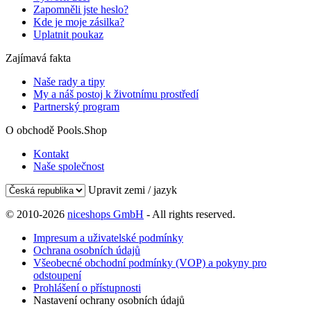
Zapomněli jste heslo?
Kde je moje zásilka?
Uplatnit poukaz
Zajímavá fakta
Naše rady a tipy
My a náš postoj k životnímu prostředí
Partnerský program
O obchodě Pools.Shop
Kontakt
Naše společnost
Upravit zemi / jazyk
© 2010-2026
niceshops GmbH
- All rights reserved.
Impresum a uživatelské podmínky
Ochrana osobních údajů
Všeobecné obchodní podmínky (VOP) a pokyny pro
odstoupení
Prohlášení o přístupnosti
Nastavení ochrany osobních údajů