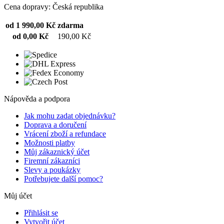
Cena dopravy: Česká republika
od 1 990,00 Kč
zdarma
od 0,00 Kč
190,00 Kč
Nápověda a podpora
Jak mohu zadat objednávku?
Doprava a doručení
Vrácení zboží a refundace
Možnosti platby
Můj zákaznický účet
Firemní zákazníci
Slevy a poukázky
Potřebujete další pomoc?
Můj účet
Přihlásit se
Vytvořit účet