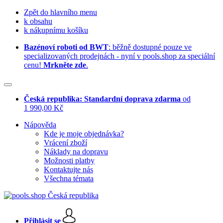
Zpět do hlavního menu
k obsahu
k nákupnímu košíku
Bazénoví roboti od BWT
: běžně dostupné pouze ve
specializovaných prodejnách - nyní v pools.shop za speciální
cenu!
Mrkněte zde
.
Česká republika: Standardní doprava zdarma
od
1 990,00 Kč
Nápověda
Kde je moje objednávka?
Vrácení zboží
Náklady na dopravu
Možnosti platby
Kontaktujte nás
Všechna témata
Přihlásit se