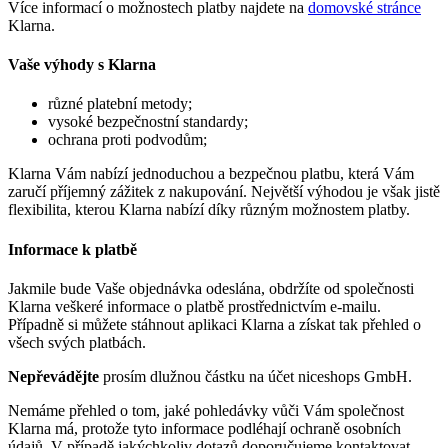
Více informací o možnostech platby najdete na
domovské stránce
Klarna.
Vaše výhody s Klarna
různé platební metody;
vysoké bezpečnostní standardy;
ochrana proti podvodům;
Klarna Vám nabízí jednoduchou a bezpečnou platbu, která Vám
zaručí příjemný zážitek z nakupování. Největší výhodou je však jistě
flexibilita, kterou Klarna nabízí díky různým možnostem platby.
Informace k platbě
Jakmile bude Vaše objednávka odeslána, obdržíte od společnosti
Klarna veškeré informace o platbě prostřednictvím e-mailu.
Případně si můžete stáhnout aplikaci Klarna a získat tak přehled o
všech svých platbách.
Nepřevádějte
prosím dlužnou částku na účet niceshops GmbH.
Nemáme přehled o tom, jaké pohledávky vůči Vám společnost
Klarna má, protože tyto informace podléhají ochraně osobních
údajů. V případě jakýchkoliv dotazů doporučujeme kontaktovat