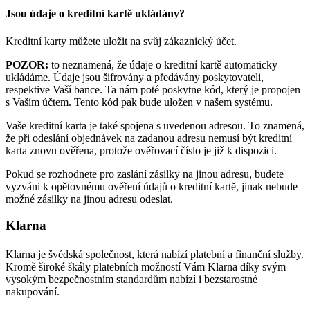
Jsou údaje o kreditní kartě ukládány?
Kreditní karty můžete uložit na svůj zákaznický účet.
POZOR:
to neznamená, že údaje o kreditní kartě automaticky
ukládáme. Údaje jsou šifrovány a předávány poskytovateli,
respektive Vaší bance. Ta nám poté poskytne kód, který je propojen
s Vaším účtem. Tento kód pak bude uložen v našem systému.
Vaše kreditní karta je také spojena s uvedenou adresou. To znamená,
že při odeslání objednávek na zadanou adresu nemusí být kreditní
karta znovu ověřena, protože ověřovací číslo je již k dispozici.
Pokud se rozhodnete pro zaslání zásilky na jinou adresu, budete
vyzváni k opětovnému ověření údajů o kreditní kartě, jinak nebude
možné zásilky na jinou adresu odeslat.
Klarna
Klarna je švédská společnost, která nabízí platební a finanční služby.
Kromě široké škály platebních možností Vám Klarna díky svým
vysokým bezpečnostním standardům nabízí i bezstarostné
nakupování.