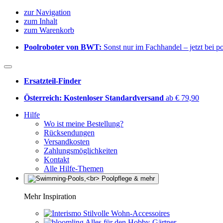
zur Navigation
zum Inhalt
zum Warenkorb
Poolroboter von BWT:
Sonst nur im Fachhandel – jetzt bei 
Ersatzteil-Finder
Österreich: Kostenloser Standardversand
ab € 79,90
Hilfe
Wo ist meine Bestellung?
Rücksendungen
Versandkosten
Zahlungsmöglichkeiten
Kontakt
Alle Hilfe-Themen
Mehr Inspiration
Stilvolle Wohn-Accessoires
Alles für den Hobby-Gärtner