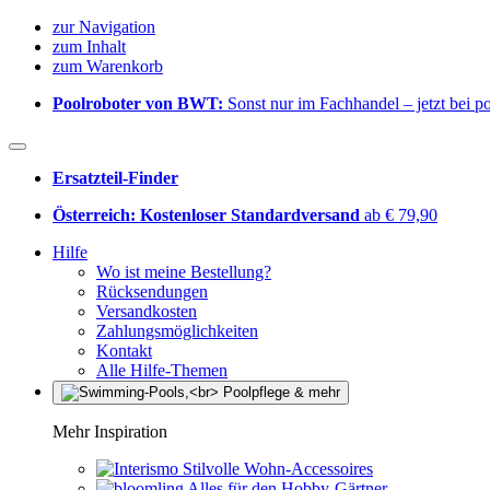
zur Navigation
zum Inhalt
zum Warenkorb
Poolroboter von BWT:
Sonst nur im Fachhandel – jetzt bei 
Ersatzteil-Finder
Österreich: Kostenloser Standardversand
ab € 79,90
Hilfe
Wo ist meine Bestellung?
Rücksendungen
Versandkosten
Zahlungsmöglichkeiten
Kontakt
Alle Hilfe-Themen
Mehr Inspiration
Stilvolle Wohn-Accessoires
Alles für den Hobby-Gärtner