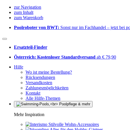
zur Navigation
zum Inhalt
zum Warenkorb
Poolroboter von BWT:
Sonst nur im Fachhandel – jetzt bei 
Ersatzteil-Finder
Österreich: Kostenloser Standardversand
ab € 79,90
Hilfe
Wo ist meine Bestellung?
Rücksendungen
Versandkosten
Zahlungsmöglichkeiten
Kontakt
Alle Hilfe-Themen
Mehr Inspiration
Stilvolle Wohn-Accessoires
Alles für den Hobby-Gärtner