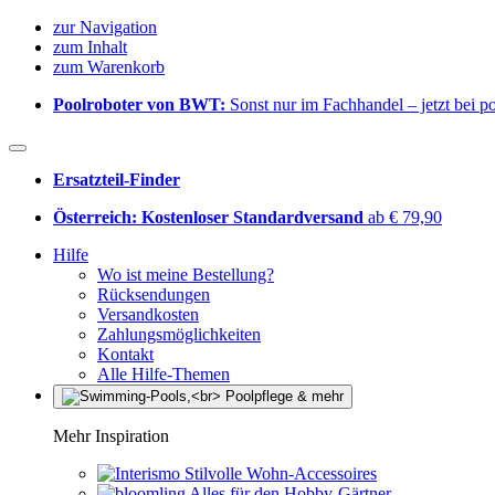
zur Navigation
zum Inhalt
zum Warenkorb
Poolroboter von BWT:
Sonst nur im Fachhandel – jetzt bei 
Ersatzteil-Finder
Österreich: Kostenloser Standardversand
ab € 79,90
Hilfe
Wo ist meine Bestellung?
Rücksendungen
Versandkosten
Zahlungsmöglichkeiten
Kontakt
Alle Hilfe-Themen
Mehr Inspiration
Stilvolle Wohn-Accessoires
Alles für den Hobby-Gärtner