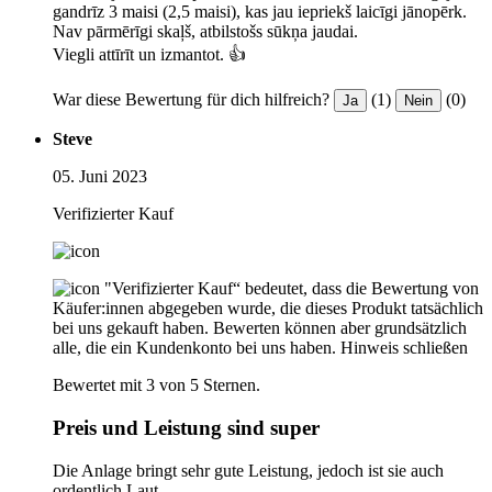
gandrīz 3 maisi (2,5 maisi), kas jau iepriekš laicīgi jānopērk.
Nav pārmērīgi skaļš, atbilstošs sūkņa jaudai.
Viegli attīrīt un izmantot. 👍
War diese Bewertung für dich hilfreich?
(1)
(0)
Ja
Nein
Steve
05. Juni 2023
Verifizierter Kauf
"Verifizierter Kauf“ bedeutet, dass die Bewertung von
Käufer:innen abgegeben wurde, die dieses Produkt tatsächlich
bei uns gekauft haben. Bewerten können aber grundsätzlich
alle, die ein Kundenkonto bei uns haben.
Hinweis schließen
Bewertet mit 3 von 5 Sternen.
Preis und Leistung sind super
Die Anlage bringt sehr gute Leistung, jedoch ist sie auch
ordentlich Laut.