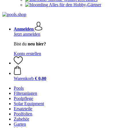
Alles für den Hobby-Gärtner
Anmelden
Jetzt anmelden
Bist du
neu hier?
Konto erstellen
Warenkorb
€ 0,00
Pools
Filteranlagen
Poolpflege
Solar Equipment
Ersatzteile
Poolfolien
Zubehör
Garten