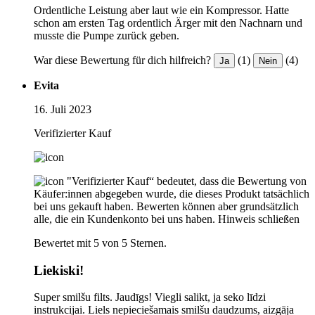
Ordentliche Leistung aber laut wie ein Kompressor. Hatte
schon am ersten Tag ordentlich Ärger mit den Nachnarn und
musste die Pumpe zurück geben.
War diese Bewertung für dich hilfreich?
(1)
(4)
Ja
Nein
Evita
16. Juli 2023
Verifizierter Kauf
"Verifizierter Kauf“ bedeutet, dass die Bewertung von
Käufer:innen abgegeben wurde, die dieses Produkt tatsächlich
bei uns gekauft haben. Bewerten können aber grundsätzlich
alle, die ein Kundenkonto bei uns haben.
Hinweis schließen
Bewertet mit 5 von 5 Sternen.
Liekiski!
Super smilšu filts. Jaudīgs! Viegli salikt, ja seko līdzi
instrukcijai. Liels nepieciešamais smilšu daudzums, aizgāja