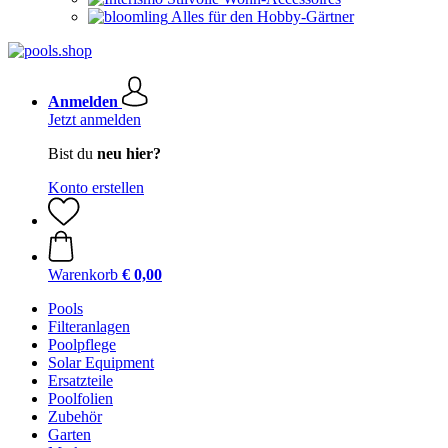
Alles für den Hobby-Gärtner
Anmelden
Jetzt anmelden
Bist du
neu hier?
Konto erstellen
Warenkorb
€ 0,00
Pools
Filteranlagen
Poolpflege
Solar Equipment
Ersatzteile
Poolfolien
Zubehör
Garten