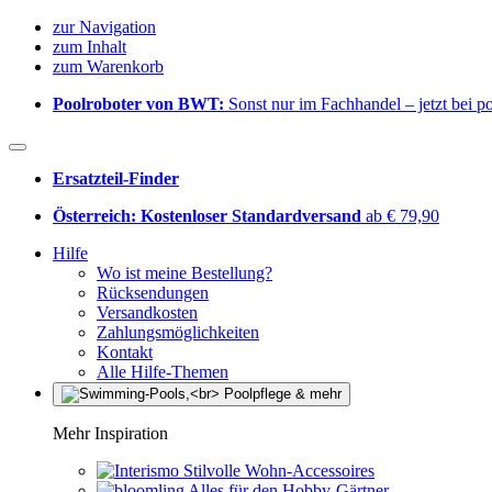
zur Navigation
zum Inhalt
zum Warenkorb
Poolroboter von BWT:
Sonst nur im Fachhandel – jetzt bei 
Ersatzteil-Finder
Österreich: Kostenloser Standardversand
ab € 79,90
Hilfe
Wo ist meine Bestellung?
Rücksendungen
Versandkosten
Zahlungsmöglichkeiten
Kontakt
Alle Hilfe-Themen
Mehr Inspiration
Stilvolle Wohn-Accessoires
Alles für den Hobby-Gärtner