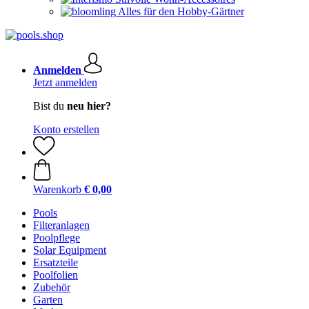
Alles für den Hobby-Gärtner
Anmelden
Jetzt anmelden
Bist du
neu hier?
Konto erstellen
Warenkorb
€ 0,00
Pools
Filteranlagen
Poolpflege
Solar Equipment
Ersatzteile
Poolfolien
Zubehör
Garten