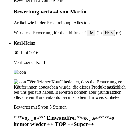
Bewertet mit 5 von 5 Sternen.
Bewertung verfasst von Martin
Artikel wie in der Beschreibung. Alles top
War diese Bewertung für dich hilfreich?
(1)
(0)
Ja
Nein
Karl-Heinz
30. Juni 2016
Verifizierter Kauf
"Verifizierter Kauf“ bedeutet, dass die Bewertung von
Käufer:innen abgegeben wurde, die dieses Produkt tatsächlich
bei uns gekauft haben. Bewerten können aber grundsätzlich
alle, die ein Kundenkonto bei uns haben.
Hinweis schließen
Bewertet mit 5 von 5 Sternen.
°`°º¤ø,¸¸,ø¤º°` Einwandfrei °º¤ø,¸¸,ø¤º°`°º¤ø
immer wieder ++ TOP ++Super++